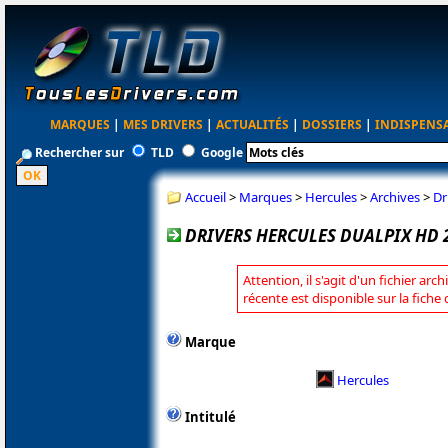
MARQUES
|
MES DRIVERS
|
ACTUALITÉS
|
DOSSIERS
|
INDISPENS
Rechercher sur
TLD
Google
Accueil
>
Marques
>
Hercules
>
Archives
>
Dr
DRIVERS HERCULES DUALPIX HD 2
Attention, il s'agit d'un fichier arc
récente est disponible sur la fiche
Marque
Hercules
Intitulé