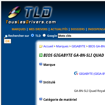
MARQUES
|
MES DRIVERS
|
ACTUALITÉS
|
DOSSIERS
|
INDISPENS
Rechercher sur
TLD
Google
Accueil
>
Marques
>
GIGABYTE
>
BIOS GA-8N
BIOS GIGABYTE GA-8N-SLI QUAD
Marque
GIGABYTE (GIGA-B
Intitulé
GA-8N-SLI Quad Royal
Catégorie de matériel