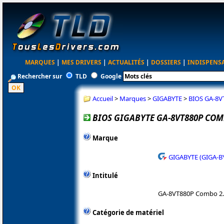
MARQUES
|
MES DRIVERS
|
ACTUALITÉS
|
DOSSIERS
|
INDISPENS
Rechercher sur
TLD
Google
Accueil
>
Marques
>
GIGABYTE
>
BIOS GA-8V
BIOS GIGABYTE GA-8VT880P COM
Marque
GIGABYTE (GIGA-B
Intitulé
GA-8VT880P Combo 2
Catégorie de matériel