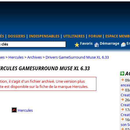
ÉS
|
DOSSIERS
|
INDISPENSABLES
|
UTILITAIRES
|
FORUM
|
ESPACE MEMB
Favoris
Démarrage
E
ues
>
Hercules
>
Archives
>
Drivers GameSurround Muse XL 6.33
ERCULES GAMESURROUND MUSE XL 6.33
A
09
tion, il s'agit d'un fichier archivé. Une version plus
encei
te est disponible sur la fiche de la marque Hercules.
03
Creat
26
Creat
17
Hercules
Creat
16
son S
07