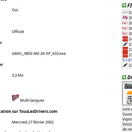
F
Oui
03
30
30
30
Officiel
30
24
r
23
23
GMXL_98SE-ME-2K-XP_633.exe
23
5.1.
er
22
3,3 Mo
D
Multi-langues
sont 
cation sur TousLesDrivers.com
Sound
Voyon
Mercredi 27 février 2002
fonct
de re