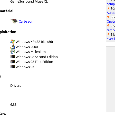
GameSurround Muse XL
compa
16
matériel
Aurac
06
Carte son
OneLi
22
temp
ploitation
11
avec 
Windows XP (32 bit, x86)
Windows 2000
Windows Millenium
Windows 98 Second Edition
Windows 98 First Edition
Windows 95
r
Drivers
6.33
lète