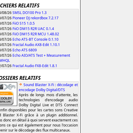
ICHIERS RELATIFS
/08/26
SMSL DO100 Pro 1.3
/07/26
Pioneer DJ rekordbox 7.2.17
/07/26
FiiO S15 1.0.5
/07/26
FiiO DM15 R2R UAC 0.1.4
/07/26
FiiO DM15 R2R MCU 1.48.02
/07/26
Echo ATS-BT Console 0.1.10
/07/26
Fractal Audio AX8-Edit 1.10.1
/07/26
Echo ATS 6809
/07/26
Echo AIO/ATS Test + Measurement
0 WHQL
/07/26
Fractal Audio FX8-Edit 1.8.1
OSSIERS RELATIFS
Sound Blaster X-Fi : décodage et
encodage Dolby Digital/DTS
Après de longs mois d'attente, les
technologies d'encodage audio
Dolby Digital Live et DTS Connect
enfin disponibles pour les cartes sons Creative
 Blaster X-Fi grâce à un plugin additionnel.
s donc en détail à quoi servent exactement ces
ions ce qui est également pour nous l'occasion
venir sur le décodage des flux multicanaux.