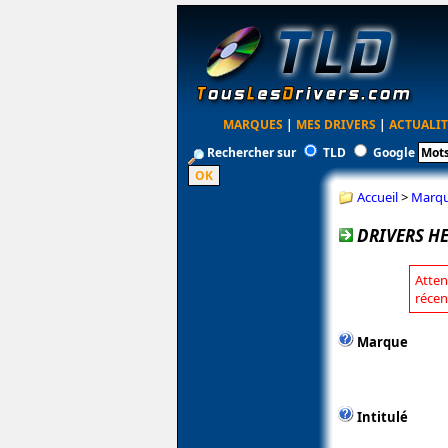
MARQUES
|
MES DRIVERS
|
ACTUALIT
Rechercher sur
TLD
Google
Accueil
>
Marq
DRIVERS H
Atten
récen
Marque
Intitulé