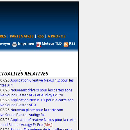
RES
|
PARTENAIRES
|
RSS
|
A PROPOS
nvoyer
Imprimer
Moteur TLD
RSS
CTUALITÉS RELATIVES
/07/26
Application Creative Nexus 1.2 pour les
ntes XF1
/07/26
Nouveaux drivers pour les cartes sons
ive Sound Blaster AE-X et Audigy Fx Pro
/05/26
Application Nexus 1.1 pour la carte son
ive Sound Blaster AE-X
/03/26
Nouveau pilote pour la carte son
ive Sound Blaster Audigy Rx
/03/26
Application Creative Nexus pour la carte
ound Blaster Audigy Fx Pro
[MAJ]
/01/26
Pioneer DJ continue de travailler sur la