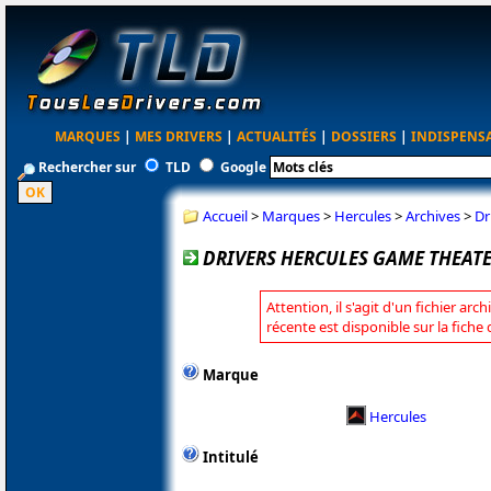
MARQUES
|
MES DRIVERS
|
ACTUALITÉS
|
DOSSIERS
|
INDISPENS
Rechercher sur
TLD
Google
Accueil
>
Marques
>
Hercules
>
Archives
>
Dr
DRIVERS HERCULES GAME THEATER
Attention, il s'agit d'un fichier arc
récente est disponible sur la fiche
Marque
Hercules
Intitulé