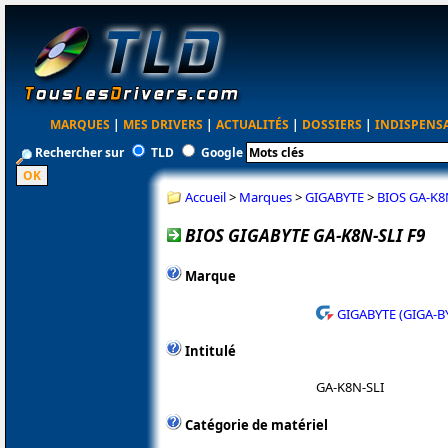
MARQUES
|
MES DRIVERS
|
ACTUALITÉS
|
DOSSIERS
|
INDISPENS
Rechercher sur
TLD
Google
Accueil
>
Marques
>
GIGABYTE
>
BIOS GA-K8
BIOS GIGABYTE GA-K8N-SLI F9
Marque
GIGABYTE (GIGA-B
Intitulé
GA-K8N-SLI
Catégorie de matériel