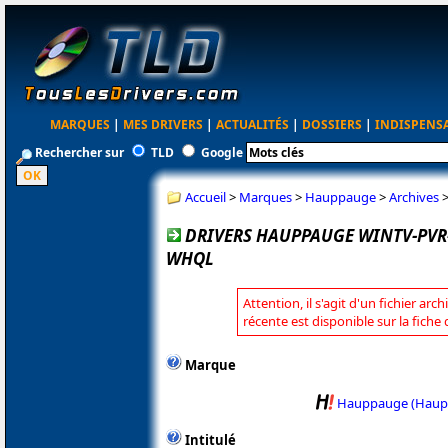
MARQUES
|
MES DRIVERS
|
ACTUALITÉS
|
DOSSIERS
|
INDISPENS
Rechercher sur
TLD
Google
Accueil
>
Marques
>
Hauppauge
>
Archives
DRIVERS HAUPPAUGE WINTV-PVR-U
WHQL
Attention, il s'agit d'un fichier arc
récente est disponible sur la fic
Marque
Hauppauge (Haup
Intitulé