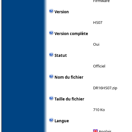
Firmware
Version
HS07
Version complète
Oui
Statut
Officiel
Nom du fichier
DR16HS07.zip
Taille du fichier
710 Ko
Langue
Anglais