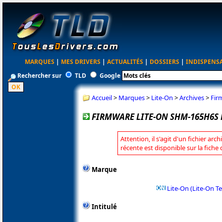
MARQUES
|
MES DRIVERS
|
ACTUALITÉS
|
DOSSIERS
|
INDISPENS
Rechercher sur
TLD
Google
Accueil
>
Marques
>
Lite-On
>
Archives
>
Fir
FIRMWARE LITE-ON SHM-165H6S 
Attention, il s'agit d'un fichier arc
récente est disponible sur la fiche
Marque
Lite-On (Lite-On T
Intitulé