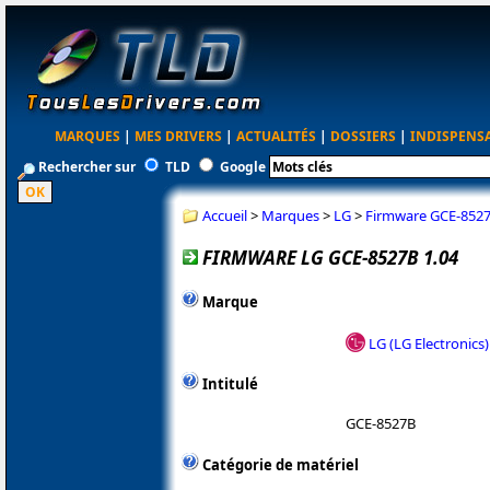
MARQUES
|
MES DRIVERS
|
ACTUALITÉS
|
DOSSIERS
|
INDISPENS
Rechercher sur
TLD
Google
Accueil
>
Marques
>
LG
>
Firmware GCE-8527
FIRMWARE LG GCE-8527B 1.04
Marque
LG (LG Electronics)
Intitulé
GCE-8527B
Catégorie de matériel