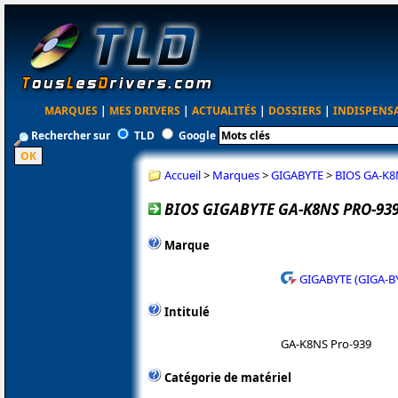
MARQUES
|
MES DRIVERS
|
ACTUALITÉS
|
DOSSIERS
|
INDISPENS
Rechercher sur
TLD
Google
Accueil
>
Marques
>
GIGABYTE
>
BIOS GA-K8
BIOS GIGABYTE GA-K8NS PRO-939
Marque
GIGABYTE (GIGA-B
Intitulé
GA-K8NS Pro-939
Catégorie de matériel