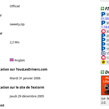
Officiel
F
30
r
01.00
30
sweety.zip
1.18.
30
er
20
20
2,2 Mo
15
15
15
13
Anglais
13
cation sur TousLesDrivers.com
D
Mardi 31 janvier 2006
ation sur le site de Textorm
Jeudi 29 décembre 2005
sur l
2.0.
ent