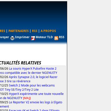
RES
|
PARTENAIRES
|
RSS
|
A PROPOS
nvoyer
Imprimer
Moteur TLD
RSS
CTUALITÉS RELATIVES
/06/26
La souris HyperX Pulsefire Haste 2
ess compatible avec le dernier NGENUITY
/02/26
Après Synapse 2.0, le logiciel Razer
se 3 tire sa révérence
/12/25
Switch 2 Mode pour les webcams
T Tiny SE/Tiny 2/Tiny 2 Lite
/10/25
HyperX expérimente une toute nouvelle
ion de NGENUITY
[MAJ]
/09/25
Le Reporter V2 envoie les logs à Elgato
tement
/07/25
Facecam 4K et Switch 2 dans l'Elgato