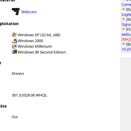
matériel
Came
05
Webcam
Logit
29
ploitation
Signa
07
webca
Windows XP (32 bit, x86)
[MAJ]
Windows 2000
08
Windows Millenium
10.20
Windows 98 Second Edition
r
Drivers
301.3.0329.06 WHQL
lète
Oui