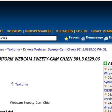
ÉS
|
DOSSIERS
|
INDISPENSABLES
|
UTILITAIRES
|
FORUM
|
ESPACE MEMB
Favoris
Démarrage
E
ues
>
Textorm
>
Drivers Webcam Sweety-Cam Chien 301.3.0329.06 WHQL
EXTORM WEBCAM SWEETY-CAM CHIEN 301.3.0329.06
A
22
Wirel
09
Synap
Textorm
02
OBSBO
08
vers
Webcam Sweety-Cam Chien
24
direc
31