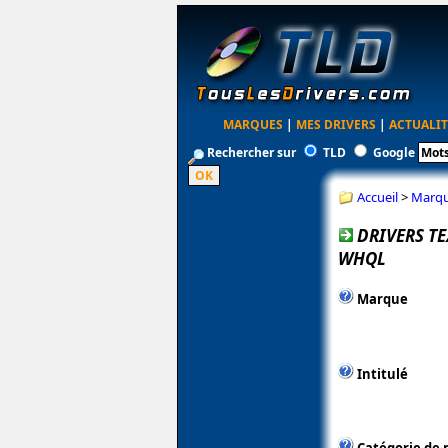
MARQUES
|
MES DRIVERS
|
ACTUALIT
Rechercher sur
TLD
Google
Accueil
>
Marq
DRIVERS T
WHQL
Marque
Intitulé