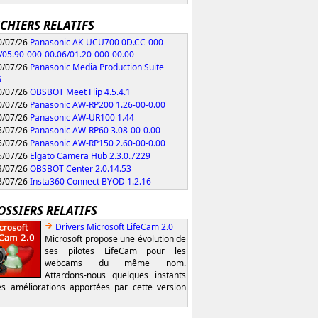
ICHIERS RELATIFS
/07/26
Panasonic AK-UCU700 0D.CC-000-
/05.90-000-00.06/01.20-000-00.00
/07/26
Panasonic Media Production Suite
6
/07/26
OBSBOT Meet Flip 4.5.4.1
/07/26
Panasonic AW-RP200 1.26-00-0.00
/07/26
Panasonic AW-UR100 1.44
/07/26
Panasonic AW-RP60 3.08-00-0.00
/07/26
Panasonic AW-RP150 2.60-00-0.00
/07/26
Elgato Camera Hub 2.3.0.7229
/07/26
OBSBOT Center 2.0.14.53
/07/26
Insta360 Connect BYOD 1.2.16
OSSIERS RELATIFS
Drivers Microsoft LifeCam 2.0
Microsoft propose une évolution de
ses pilotes LifeCam pour les
webcams du même nom.
Attardons-nous quelques instants
es améliorations apportées par cette version