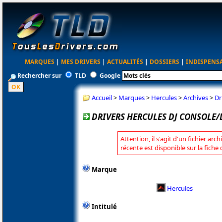
MARQUES
|
MES DRIVERS
|
ACTUALITÉS
|
DOSSIERS
|
INDISPENS
Rechercher sur
TLD
Google
Accueil
>
Marques
>
Hercules
>
Archives
>
Dr
DRIVERS HERCULES DJ CONSOLE/
Attention, il s'agit d'un fichier arc
récente est disponible sur la fiche
Marque
Hercules
Intitulé