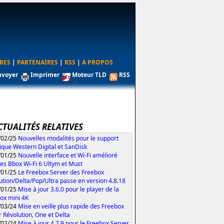
RES
|
PARTENAIRES
|
RSS
|
A PROPOS
nvoyer
Imprimer
Moteur TLD
RSS
CTUALITÉS RELATIVES
/02/25
Nouvelles modalités pour le support
ique Western Digital et SanDisk
/01/25
Nouvelle interface et Wi-Fi amélioré
les Bbox Wi-Fi 6 Ultym et Must
/01/25
Le Freebox Server des Freebox
ution/Delta/Pop/Ultra passe en version 4.8.18
/01/25
Mise à jour 3.6.0 pour le player de la
ox mini 4K
/03/24
Mise en veille plus rapide des Freebox
r Révolution, One et Delta
/02/24
Mise à jour 4.7.9 pour le Freebox Server