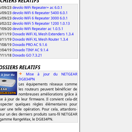
ICHIERS RELATIFS
/09/23
devolo WiFi Repeater+ ac 6.0.1
/09/23
devolo WiFi 6 Repeater 5400 6.0.1
/09/23
devolo WiFi 6 Repeater 3000 6.0.1
/02/22
devolo WiFi 5 Repeater 1200 1.0.13
/09/20
devolo WiFi Repeater ac 1.0.5.1
/11/19
Dovado WiFi XL Mesh Extenders 1.3.4
/11/19
Dovado WiFi XL Mesh Router 1.3.4
/08/19
Dovado PRO AC 9.1.6
/04/19
Dovado TINY AC 9.1.4
/11/18
Dovado GO 7.3.21
OSSIERS RELATIFS
Mise à jour du NETGEAR
DG834PN
Les équipements réseaux comme
les routeurs peuvent bénéficier de
nombreuses améliorations grâce à
se à jour de leur firmware. Il convient cela-dit
specter quelques règles élémentaires pour
tuer une telle opération. Pour cela, attardons-
sur un des derniers produits sans-fil NETGEAR
a gamme RangeMax, le DG834PN.