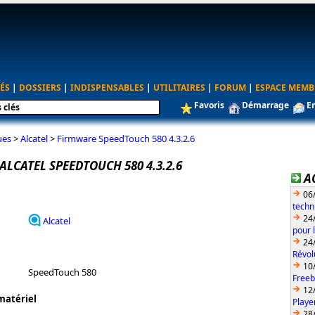
ÉS
|
DOSSIERS
|
INDISPENSABLES
|
UTILITAIRES
|
FORUM
|
ESPACE MEMB
Favoris
Démarrage
E
ues
>
Alcatel
>
Firmware SpeedTouch 580 4.3.2.6
LCATEL SPEEDTOUCH 580 4.3.2.6
A
06
techn
24
Alcatel
pour 
24
Révol
10
SpeedTouch 580
Freeb
12
matériel
Playe
28