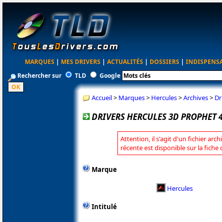
MARQUES
|
MES DRIVERS
|
ACTUALITÉS
|
DOSSIERS
|
INDISPENS
Rechercher sur
TLD
Google
Accueil
>
Marques
>
Hercules
>
Archives
>
Dr
DRIVERS HERCULES 3D PROPHET 4
Attention, il s'agit d'un fichier arc
récente est disponible sur la fiche
Marque
Hercules
Intitulé