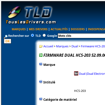
MARQUES
|
MES DRIVERS
|
ACTUALITÉS
|
DOSSIERS
|
INDISPENS
Rechercher sur
TLD
Google
Accueil
>
Marques
>
Dual
>
Firmware HCS-203
FIRMWARE DUAL HCS-203 52.09.0
Marque
Dual (Dual Electron
Intitulé
HCS-203
Catégorie de matériel