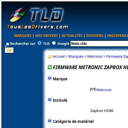
MARQUES
|
MES DRIVERS
|
ACTUALITÉS
|
DOSSIERS
|
INDISPENS
Rechercher sur
TLD
Google
Accueil
>
Marques
>
Metronic
>
Firmware Za
FIRMWARE METRONIC ZAPBOX HD
Marque
Metronic
Intitulé
Zapbox HD80
Catégorie de matériel