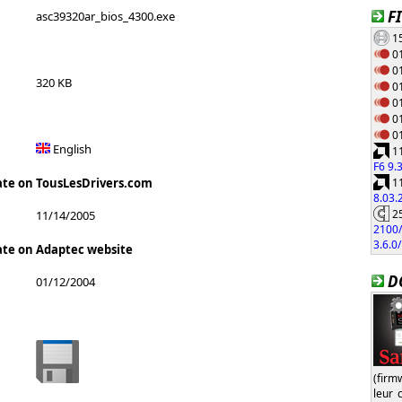
F
asc39320ar_bios_4300.exe
15
01
01
320 KB
01
01
01
01
English
11
F6 9.
11
ate on TousLesDrivers.com
8.03
25
11/14/2005
2100/
3.6.0
ate on Adaptec website
D
01/12/2004
(firm
leur 