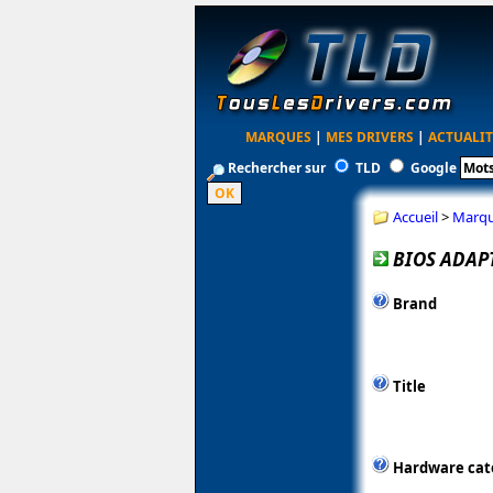
MARQUES
|
MES DRIVERS
|
ACTUALIT
Rechercher sur
TLD
Google
Accueil
>
Marq
BIOS ADAPT
Brand
Title
Hardware cat