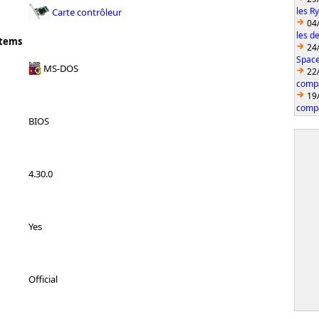
les R
Carte contrôleur
04
les d
stems
24
Space
MS-DOS
22
compa
19
compa
BIOS
4.30.0
Yes
Official