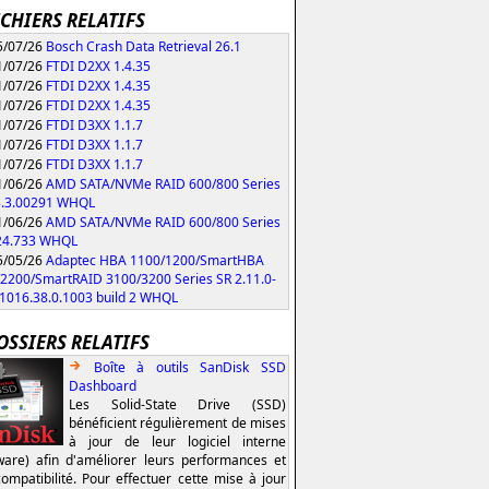
ICHIERS RELATIFS
/07/26
Bosch Crash Data Retrieval 26.1
/07/26
FTDI D2XX 1.4.35
/07/26
FTDI D2XX 1.4.35
/07/26
FTDI D2XX 1.4.35
/07/26
FTDI D3XX 1.1.7
/07/26
FTDI D3XX 1.1.7
/07/26
FTDI D3XX 1.1.7
/06/26
AMD SATA/NVMe RAID 600/800 Series
3.3.00291 WHQL
/06/26
AMD SATA/NVMe RAID 600/800 Series
.24.733 WHQL
/05/26
Adaptec HBA 1100/1200/SmartHBA
2200/SmartRAID 3100/3200 Series SR 2.11.0-
/1016.38.0.1003 build 2 WHQL
OSSIERS RELATIFS
Boîte à outils SanDisk SSD
Dashboard
Les Solid-State Drive (SSD)
bénéficient régulièrement de mises
à jour de leur logiciel interne
ware) afin d'améliorer leurs performances et
compatibilité. Pour effectuer cette mise à jour