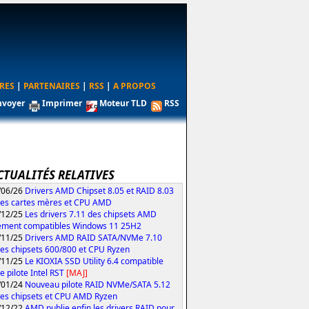
RES
|
PARTENAIRES
|
RSS
|
A PROPOS
nvoyer
Imprimer
Moteur TLD
RSS
CTUALITÉS RELATIVES
/06/26
Drivers AMD Chipset 8.05 et RAID 8.03
les cartes mères et CPU AMD
/12/25
Les drivers 7.11 des chipsets AMD
ement compatibles Windows 11 25H2
/11/25
Drivers AMD RAID SATA/NVMe 7.10
les chipsets 600/800 et CPU Ryzen
/11/25
Le KIOXIA SSD Utility 6.4 compatible
e pilote Intel RST
[MAJ]
/01/24
Nouveau pilote RAID NVMe/SATA 5.12
les chipsets et CPU AMD Ryzen
/12/22
AMD publie enfin les drivers RAID pour