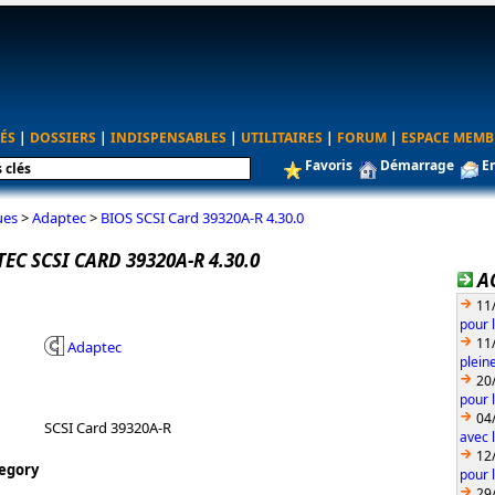
ÉS
|
DOSSIERS
|
INDISPENSABLES
|
UTILITAIRES
|
FORUM
|
ESPACE MEMB
Favoris
Démarrage
E
ues
>
Adaptec
>
BIOS SCSI Card 39320A-R 4.30.0
EC SCSI CARD 39320A-R 4.30.0
A
11
pour 
11
Adaptec
plein
20
pour 
04
SCSI Card 39320A-R
avec l
12
egory
pour 
29