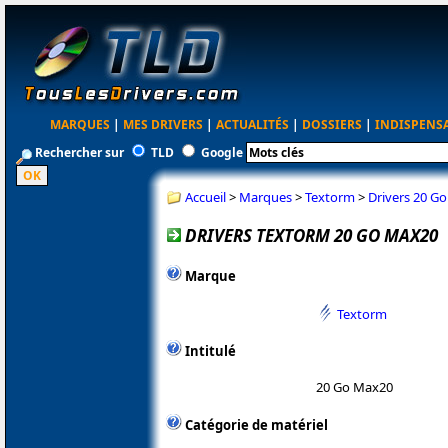
MARQUES
|
MES DRIVERS
|
ACTUALITÉS
|
DOSSIERS
|
INDISPENS
Rechercher sur
TLD
Google
Accueil
>
Marques
>
Textorm
>
Drivers 20 G
DRIVERS TEXTORM 20 GO MAX20
Marque
Textorm
Intitulé
20 Go Max20
Catégorie de matériel