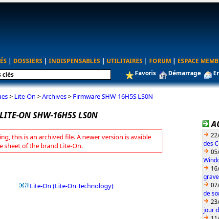
ÉS
|
DOSSIERS
|
INDISPENSABLES
|
UTILITAIRES
|
FORUM
|
ESPACE MEMB
Favoris
Démarrage
E
ues
>
Lite-On
>
Archives
>
Firmware SHW-16H5S LS0N
LITE-ON SHW-16H5S LS0N
A
22
ng, this is an archived file. A newer version is avaible
des C
e sheet of the brand Lite-On.
05
Wind
16
grave
07
Lite-On (Lite-On Technology)
de so
23
jour 
11