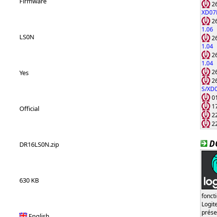
Firmware
26
XD07
26
1.06
LS0N
26
1.04
26
1.04
26
Yes
26
S/XD
01
17
Official
22
22
D
DR16LS0N.zip
630 KB
fonct
Logi
prése
English