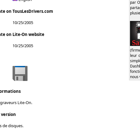
par O
part
ate on TousLesDrivers.com
plusi
10/25/2005
ate on Lite-On website
10/25/2005
(firm
leur 
simp
Dash
fonct
nous 
formations
graveurs Lite-On.
s version
s de disques.