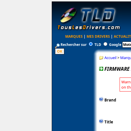
MARQUES
|
MES DRIVERS
|
ACTUALIT
Rechercher sur
TLD
Google
Accueil
>
Marq
FIRMWARE 
Warni
on th
Brand
Title