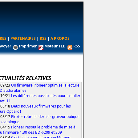
RES
|
PARTENAIRES
|
RSS
|
A PROPOS
nvoyer
Imprimer
Moteur TLD
RSS
CTUALITÉS RELATIVES
/09/23
Un firmware Pioneer optimise la lecture
D audio abîmés
/10/21
Les différentes possibilités pour installer
ows 11
/08/18
Deux nouveaux firmwares pour les
urs Optiarc !
/08/17
Plextor retire le dernier graveur optique
n catalogue
/04/15
Pioneer résout le problème de mise à
du firmware 1.30 des BDR-209 et S09
/08/14
C'est la fin pour la marque Memup