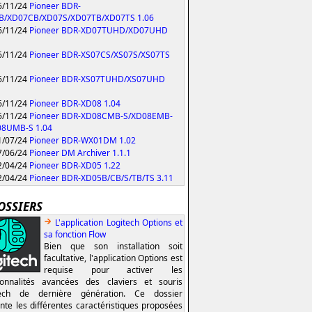
/11/24
Pioneer BDR-
B/XD07CB/XD07S/XD07TB/XD07TS 1.06
/11/24
Pioneer BDR-XD07TUHD/XD07UHD
/11/24
Pioneer BDR-XS07CS/XS07S/XS07TS
/11/24
Pioneer BDR-XS07TUHD/XS07UHD
/11/24
Pioneer BDR-XD08 1.04
/11/24
Pioneer BDR-XD08CMB-S/XD08EMB-
08UMB-S 1.04
/07/24
Pioneer BDR-WX01DM 1.02
/06/24
Pioneer DM Archiver 1.1.1
/04/24
Pioneer BDR-XD05 1.22
/04/24
Pioneer BDR-XD05B/CB/S/TB/TS 3.11
OSSIERS
L'application Logitech Options et
sa fonction Flow
Bien que son installation soit
facultative, l'application Options est
requise pour activer les
ionnalités avancées des claviers et souris
tech de dernière génération. Ce dossier
nte les différentes caractéristiques proposées