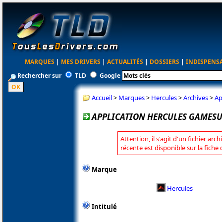
MARQUES
|
MES DRIVERS
|
ACTUALITÉS
|
DOSSIERS
|
INDISPENS
Rechercher sur
TLD
Google
Accueil
>
Marques
>
Hercules
>
Archives
>
Ap
APPLICATION HERCULES GAMES
Attention, il s'agit d'un fichier arc
récente est disponible sur la fiche
Marque
Hercules
Intitulé