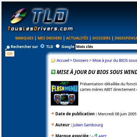
MARQUES
|
MES DRIVERS
|
ACTUALITÉS
|
DOSSIERS
|
INDISPENS
Rechercher sur
TLD
Google
Accueil
>
Dossiers
>
Mise à jour du BIOS so
MISE À JOUR DU BIOS SOUS WI
Présentation détaillée du foncti
cartes mères ABIT directement
Date de publication :
Mercredi 08 juin 2005
Auteur :
Julien Sambourg
Marque associée :
ABIT