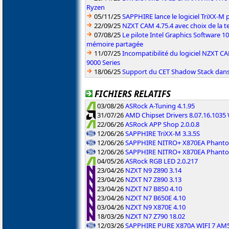
Ryzen
05/11/25
SAPPHIRE lance le logiciel TriXX-M
22/09/25
NZXT CAM 4.75.4 avec choix de la 
07/08/25
Le pilote Intel Graphics Software 101
mémoire partagée
11/07/25
Incompatibilité du logiciel NZXT 
9000 Series
18/06/25
Support du CET Shadow Stack dans 
FICHIERS RELATIFS
03/08/26
ASRock A-Tuning 4.1.95
31/07/26
AMD Chipset Drivers 8.07.16.103
22/06/26
ASRock APP Shop 2.0.0.8
12/06/26
SAPPHIRE TriXX-M 3.3.5S
12/06/26
SAPPHIRE NITRO+ X870EA Phanto
12/06/26
SAPPHIRE NITRO+ X870EA Phanto
04/05/26
ASRock RGB LED 2.0.217
23/04/26
NZXT N9 Z890 3.14
23/04/26
NZXT N7 Z890 3.13
23/04/26
NZXT N7 B850 4.10
23/04/26
NZXT N7 B650E 4.10
03/04/26
NZXT N9 X870E 4.10
18/03/26
NZXT N7 Z790 18.02
12/03/26
SAPPHIRE PURE X870A WIFI 7 AM