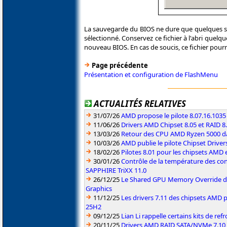
La sauvegarde du BIOS ne dure que quelques sec
sélectionné. Conservez ce fichier à l'abri quelq
nouveau BIOS. En cas de soucis, ce fichier pourr
Page précédente
Présentation et configuration de FlashMenu
ACTUALITÉS RELATIVES
31/07/26
AMD propose le pilote 8.07.16.1035
11/06/26
Drivers AMD Chipset 8.05 et RAID 8
13/03/26
Retour des CPU AMD Ryzen 5000 da
10/03/26
AMD publie le pilote Chipset Driver
18/02/26
Pilotes 8.01 pour les chipsets AMD
30/01/26
Contrôle de la température des co
SAPPHIRE TriXX 11.0
26/12/25
Le Shared GPU Memory Override déb
Graphics
11/12/25
Les drivers 7.11 des chipsets AMD
25H2
09/12/25
Lian Li rappelle certains kits de re
20/11/25
Drivers AMD RAID SATA/NVMe 7.10 p