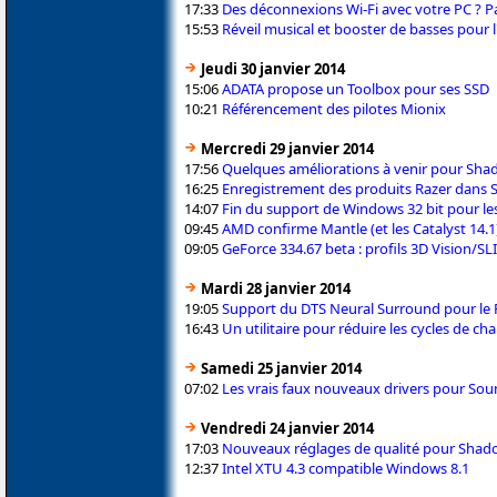
17:33
Des déconnexions Wi-Fi avec votre PC ? Pa
15:53
Réveil musical et booster de basses pour
Jeudi 30 janvier 2014
15:06
ADATA propose un Toolbox pour ses SSD
10:21
Référencement des pilotes Mionix
Mercredi 29 janvier 2014
17:56
Quelques améliorations à venir pour Sha
16:25
Enregistrement des produits Razer dans 
14:07
Fin du support de Windows 32 bit pour les
09:45
AMD confirme Mantle (et les Catalyst 14.1
09:05
GeForce 334.67 beta : profils 3D Vision/SL
Mardi 28 janvier 2014
19:05
Support du DTS Neural Surround pour le 
16:43
Un utilitaire pour réduire les cycles de 
Samedi 25 janvier 2014
07:02
Les vrais faux nouveaux drivers pour Soun
Vendredi 24 janvier 2014
17:03
Nouveaux réglages de qualité pour Shadow
12:37
Intel XTU 4.3 compatible Windows 8.1