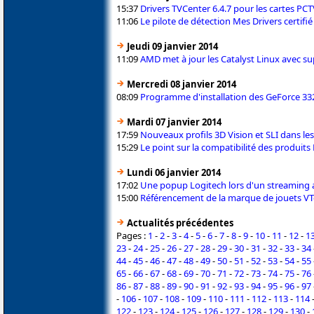
15:37
Drivers TVCenter 6.4.7 pour les cartes PC
11:06
Le pilote de détection Mes Drivers certif
Jeudi 09 janvier 2014
11:09
AMD met à jour les Catalyst Linux avec 
Mercredi 08 janvier 2014
08:09
Programme d'installation des GeForce 3
Mardi 07 janvier 2014
17:59
Nouveaux profils 3D Vision et SLI dans l
15:29
Le point sur la compatibilité des produit
Lundi 06 janvier 2014
17:02
Une popup Logitech lors d'un streaming 
15:00
Référencement de la marque de jouets V
Actualités précédentes
Pages :
1
-
2
-
3
-
4
-
5
-
6
-
7
-
8
-
9
-
10
-
11
-
12
-
1
23
-
24
-
25
-
26
-
27
-
28
-
29
-
30
-
31
-
32
-
33
-
34
44
-
45
-
46
-
47
-
48
-
49
-
50
-
51
-
52
-
53
-
54
-
55
65
-
66
-
67
-
68
-
69
-
70
-
71
-
72
-
73
-
74
-
75
-
76
86
-
87
-
88
-
89
-
90
-
91
-
92
-
93
-
94
-
95
-
96
-
97
-
106
-
107
-
108
-
109
-
110
-
111
-
112
-
113
-
114
122
-
123
-
124
-
125
-
126
-
127
-
128
-
129
-
130
-