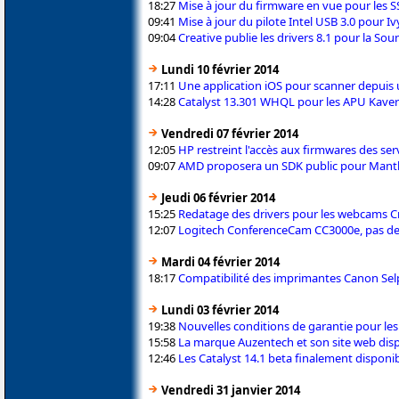
18:27
Mise à jour du firmware en vue pour les 
09:41
Mise à jour du pilote Intel USB 3.0 pour I
09:04
Creative publie les drivers 8.1 pour la So
Lundi 10 février 2014
17:11
Une application iOS pour scanner depuis
14:28
Catalyst 13.301 WHQL pour les APU Kaver
Vendredi 07 février 2014
12:05
HP restreint l'accès aux firmwares des se
09:07
AMD proposera un SDK public pour Mantl
Jeudi 06 février 2014
15:25
Redatage des drivers pour les webcams C
12:07
Logitech ConferenceCam CC3000e, pas de
Mardi 04 février 2014
18:17
Compatibilité des imprimantes Canon Se
Lundi 03 février 2014
19:38
Nouvelles conditions de garantie pour le
15:58
La marque Auzentech et son site web dis
12:46
Les Catalyst 14.1 beta finalement disponi
Vendredi 31 janvier 2014