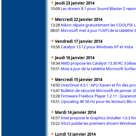
Jeudi 23 janvier 2014
10:09
Les drivers 8.1 pour Sound Blaster Z repo
Mercredi 22 janvier 2014
13:28
Nikon répare gratuitement les COOLPIX 
08:01
Microsoft met à jour l'UEFI de la tablette 
Vendredi 17 janvier 2014
10:56
Catalyst 13.12 pour Windows XP et Vista
Jeudi 16 janvier 2014
19:34
AMD propose les Catalyst 13.30 RC 3 (éba
10:51
Mise à jour de la tablette Microsoft Surfa
Mercredi 15 janvier 2014
14:50
OverDrive 4.3.1 : APU Kaveri et fin des pr
13:47
Bulletin de sécurité Microsoft de janvier 2
13:28
Firmware Freebox Player 1.2.11 : Gracen
10:51
Upscaling 4K 50 Hz pour les lecteurs Blu
Mardi 14 janvier 2014
16:57
Intel propose le Graphics Installer 1.0.3 fo
10:22
ASUS publie les premiers drivers Windows
Lundi 13 janvier 2014