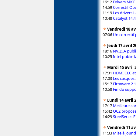
16:12
Drivers MKC 2
14:59
Correctif O
11:19
Les drivers 
10:48
Catalyst 14.4
Vendredi 18 avr
07:06
Un correctif
Jeudi 17 avril 
18:16
NVIDIA publi
10:25
Intel publie 
Mardi 15 avril 
17:31
HDMI CEC et
17:03
Les casques 
15:17
Firmware 2.1.
10:58
Fin du supp
Lundi 14 avril 
17:17
Meilleure co
15:42
OCZ propose
14:29
SteelSeries 
Vendredi 11 avr
11:33
Mise à jour d