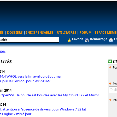
ÉS
|
DOSSIERS
|
INDISPENSABLES
|
UTILITAIRES
|
FORUM
|
ESPACE MEMB
Favoris
Démarrage
E
ités
LITÉS
C
Pa
2014
 14.4 WHQL vers la fin avril ou début mai
à jour le PlexTool pour les SSD M6
Pa
il 2014
é OpenSSL : la boucle est bouclée avec les My Cloud EX2 et Mirror
Pa
2014
M, attention à l'absence de drivers pour Windows 7 32 bit
s Engine 2 mis à jour