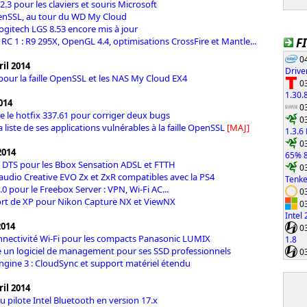
.3 pour les claviers et souris Microsoft
penSSL, au tour du WD My Cloud
Logitech LGS 8.53 encore mis à jour
 RC 1 : R9 295X, OpenGL 4.4, optimisations CrossFire et Mantle...
F
04
il 2014
Drive
 pour la faille OpenSSL et les NAS My Cloud EX4
03
1.30.
2014
03
e le hotfix 337.61 pour corriger deux bugs
03
la liste de ses applications vulnérables à la faille OpenSSL
[MAJ]
1.3.6
03
2014
65% 8
 DTS pour les Bbox Sensation ADSL et FTTH
03
audio Creative EVO Zx et ZxR compatibles avec la PS4
Tenke
0 pour le Freebox Server : VPN, Wi-Fi AC...
03
ort de XP pour Nikon Capture NX et ViewNX
03
Intel
2014
03
nnectivité Wi-Fi pour les compacts Panasonic LUMIX
1.8
 un logiciel de management pour ses SSD professionnels
03
Engine 3 : CloudSync et support matériel étendu
il 2014
u pilote Intel Bluetooth en version 17.x