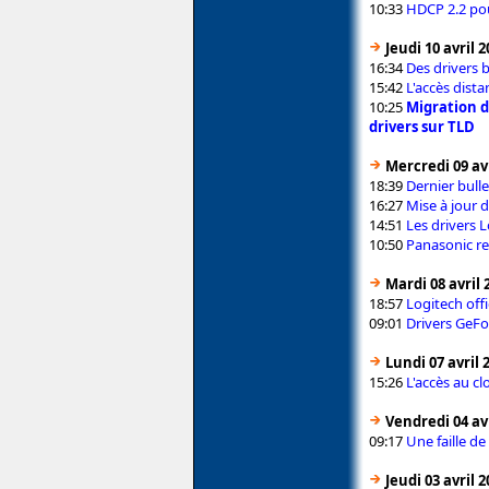
10:33
HDCP 2.2 pou
Jeudi 10 avril 
16:34
Des drivers 
15:42
L'accès dist
10:25
Migration d
drivers sur TLD
Mercredi 09 avr
18:39
Dernier bull
16:27
Mise à jour 
14:51
Les drivers 
10:50
Panasonic re
Mardi 08 avril 
18:57
Logitech offi
09:01
Drivers GeFo
Lundi 07 avril 
15:26
L'accès au c
Vendredi 04 avr
09:17
Une faille de
Jeudi 03 avril 