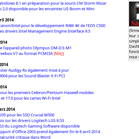
Windows 8.1 en préparation pour la souris CM Storm Mizar
 2.0 disponible pour les enceintes UE Boom et Mini
il 2014
Canon/Intel pour le développement RAW 4K de l'EOS C500
(firm
des drivers Intel Management Engine Interface 9.5
leur 
simp
2014
Dash
de l'appareil photo Olympus OM-D E-M1
fonct
a Freebox V7 au format PCMCIA
[MAJ]
nous 
2014
ster Audigy Rx également mise à jour
0004 pour les Sound Blaster X-Fi PCI
2014
our les premiers Celeron/Pentium Haswell mobiles
 et 17.0 pour les cartes Wi-Fi Intel
ars 2014
05 pour les SSD Crucial M500
os sur les drivers Logitech LGS 8.53
.53 du Logitech Gaming Software disponible
upport d'Office 2003 prend également fin le 8 avril 2014
 sécurité critique dans Word