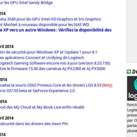
r les GPU Intel Sandy Bridge
2014
beta 3540 pour les GPU Intel HD Graphics et Iris Graphics
ant MioNet à nouveau disponible pour les NAS WD
e XP vers un autre Windows : Vérifiez la disponibilité des
il 2014
etin de sécurité pour Windows XP et Update 1 pour 8.1
des aplications Connect et Unifying de Logitech
Logitech Gaming Software encore mis à jour (version 8.53.150)
tire le firmware 15.00 des caméras AJ-PX2300 et AJ-PX5000
D
2014
cialise la souris G502 Proteus Core et les drivers LGS 8.53
[MAJ]
rce 337.50 beta et GeForce Experience 2.0
2014
fonct
loud des My Cloud et My Book Live enfin rétabli
Logi
prése
il 2014
par O
 sécurité dans les drivers des Xeon Phi
part
plusi
2014