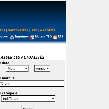
RES
|
PARTENAIRES
|
RSS
|
A PROPOS
nvoyer
Imprimer
Moteur TLD
RSS
LASSER LES ACTUALITÉS
r date
r marque
r catégorie