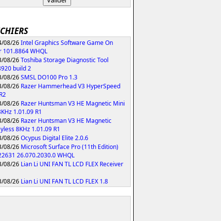
ICHIERS
/08/26
Intel Graphics Software Game On
r 101.8864 WHQL
/08/26
Toshiba Storage Diagnostic Tool
8920 build 2
/08/26
SMSL DO100 Pro 1.3
/08/26
Razer Hammerhead V3 HyperSpeed
 R2
/08/26
Razer Huntsman V3 HE Magnetic Mini
KHz 1.01.09 R1
/08/26
Razer Huntsman V3 HE Magnetic
yless 8KHz 1.01.09 R1
/08/26
Ocypus Digital Elite 2.0.6
/08/26
Microsoft Surface Pro (11th Edition)
 22631 26.070.2030.0 WHQL
/08/26
Lian Li UNI FAN TL LCD FLEX Receiver
/08/26
Lian Li UNI FAN TL LCD FLEX 1.8