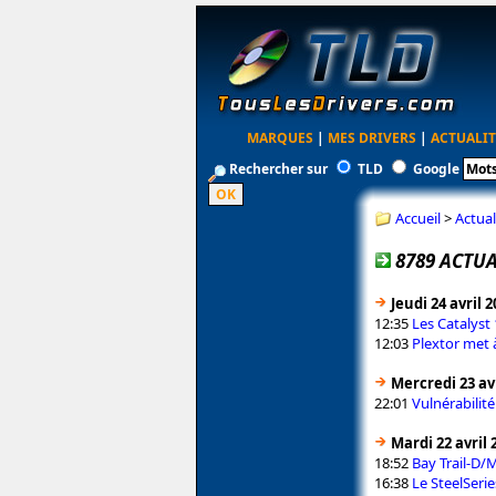
MARQUES
|
MES DRIVERS
|
ACTUALIT
Rechercher sur
TLD
Google
Accueil
>
Actual
8789 ACTUA
Jeudi 24 avril 
12:35
Les Catalyst
12:03
Plextor met 
Mercredi 23 avr
22:01
Vulnérabilit
Mardi 22 avril 
18:52
Bay Trail-D/
16:38
Le SteelSerie