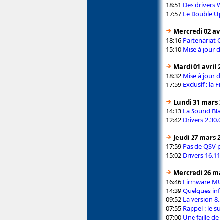
18:51
Des drivers 
17:57
Le Double Up
Mercredi 02 avr
18:16
Partenariat 
15:10
Mise à jour 
Mardi 01 avril 
18:32
Mise à jour 
17:59
Exclusif : l
Lundi 31 mars 
14:13
La Sound Bla
12:42
Drivers 2.30.
Jeudi 27 mars 
17:59
Pas de QSV p
15:02
Drivers 16.11
Mercredi 26 m
16:46
Firmware MU
14:39
Quelques inf
09:52
La version 8
07:55
Rappel : le s
07:00
Une faille de