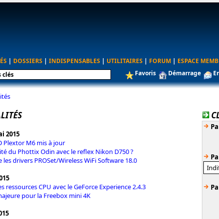
ÉS
|
DOSSIERS
|
INDISPENSABLES
|
UTILITAIRES
|
FORUM
|
ESPACE MEMB
Favoris
Démarrage
E
ités
LITÉS
C
Pa
i 2015
D Plextor M6 mis à jour
ité du Phottix Odin avec le reflex Nikon D750 ?
Pa
e les drivers PROSet/Wireless WiFi Software 18.0
015
s ressources CPU avec le GeForce Experience 2.4.3
Pa
majeure pour la Freebox mini 4K
015