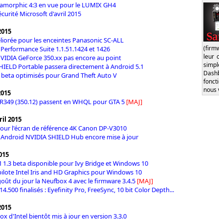
amorphic 4:3 en vue pour le LUMIX GH4
écurité Microsoft d'avril 2015
2015
éliorée pour les enceintes Panasonic SC-ALL
(firm
r Performance Suite 1.1.51.1424 et 1426
leur 
NVIDIA GeForce 350.xx pas encore au point
simp
HIELD Portable passera directement à Android 5.1
Dash
4 beta optimisés pour Grand Theft Auto V
fonct
nous 
2015
 R349 (350.12) passent en WHQL pour GTA 5
[MAJ]
il 2015
ur l'écran de référence 4K Canon DP-V3010
n Android NVIDIA SHIELD Hub encore mise à jour
2015
1.3 beta disponible pour Ivy Bridge et Windows 10
ilote Intel Iris and HD Graphics pour Windows 10
oût du jour la Neufbox 4 avec le firmware 3.4.5
[MAJ]
14.500 finalisés : Eyefinity Pro, FreeSync, 10 bit Color Depth...
2015
x d'Intel bientôt mis à jour en version 3.3.0