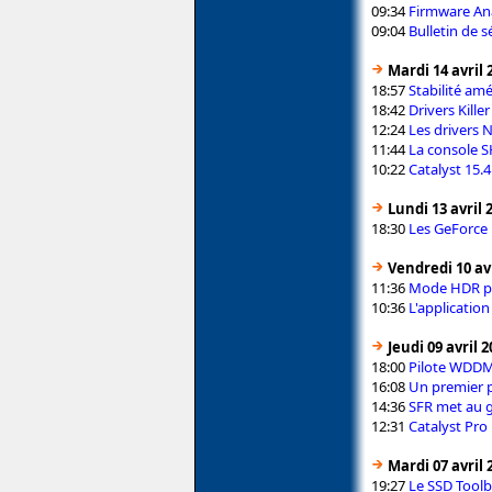
09:34
Firmware An
09:04
Bulletin de s
Mardi 14 avril 
18:57
Stabilité am
18:42
Drivers Kille
12:24
Les drivers 
11:44
La console S
10:22
Catalyst 15.
Lundi 13 avril 
18:30
Les GeForce
Vendredi 10 avr
11:36
Mode HDR po
10:36
L'applicatio
Jeudi 09 avril 
18:00
Pilote WDDM 
16:08
Un premier p
14:36
SFR met au g
12:31
Catalyst Pro 
Mardi 07 avril 
19:27
Le SSD Toolbo