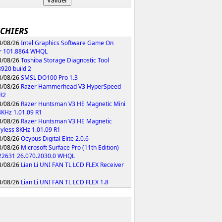
ICHIERS
/08/26
Intel Graphics Software Game On
r 101.8864 WHQL
/08/26
Toshiba Storage Diagnostic Tool
8920 build 2
/08/26
SMSL DO100 Pro 1.3
/08/26
Razer Hammerhead V3 HyperSpeed
 R2
/08/26
Razer Huntsman V3 HE Magnetic Mini
KHz 1.01.09 R1
/08/26
Razer Huntsman V3 HE Magnetic
yless 8KHz 1.01.09 R1
/08/26
Ocypus Digital Elite 2.0.6
/08/26
Microsoft Surface Pro (11th Edition)
 22631 26.070.2030.0 WHQL
/08/26
Lian Li UNI FAN TL LCD FLEX Receiver
/08/26
Lian Li UNI FAN TL LCD FLEX 1.8