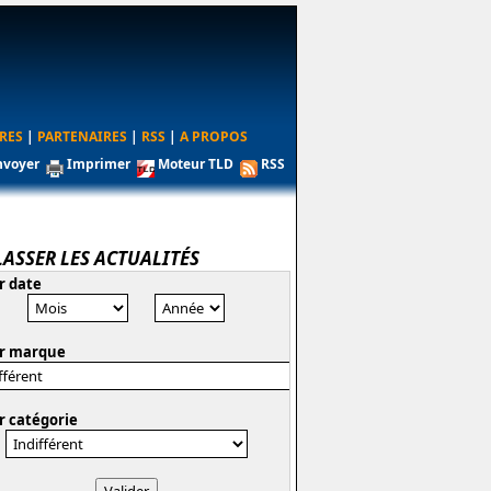
RES
|
PARTENAIRES
|
RSS
|
A PROPOS
nvoyer
Imprimer
Moteur TLD
RSS
LASSER LES ACTUALITÉS
r date
r marque
r catégorie