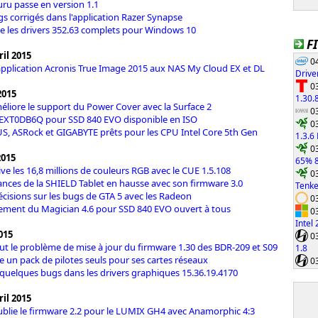
ru passe en version 1.1
gs corrigés dans l'application Razer Synapse
e les drivers 352.63 complets pour Windows 10
F
il 2015
04
application Acronis True Image 2015 aux NAS My Cloud EX et DL
Drive
03
2015
1.30.
éliore le support du Power Cover avec la Surface 2
03
 EXT0DB6Q pour SSD 840 EVO disponible en ISO
03
S, ASRock et GIGABYTE prêts pour les CPU Intel Core 5th Gen
1.3.6
03
2015
65% 8
ve les 16,8 millions de couleurs RGB avec le CUE 1.5.108
03
nces de la SHIELD Tablet en hausse avec son firmware 3.0
Tenke
cisions sur les bugs de GTA 5 avec les Radeon
03
ement du Magician 4.6 pour SSD 840 EVO ouvert à tous
03
Intel
2015
03
ut le problème de mise à jour du firmware 1.30 des BDR-209 et S09
1.8
se un pack de pilotes seuls pour ses cartes réseaux
03
e quelques bugs dans les drivers graphiques 15.36.19.4170
il 2015
blie le firmware 2.2 pour le LUMIX GH4 avec Anamorphic 4:3