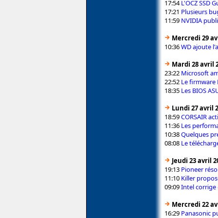
17:54
L'OCZ SSD Gu
17:21
Plusieurs bu
11:59
NVIDIA publi
Mercredi 29 avr
10:36
WD ajoute l'
Mardi 28 avril 
23:22
Microsoft am
22:52
Le firmware
18:35
Les BIOS ASU
Lundi 27 avril 
18:59
CORSAIR acti
11:36
Les performa
10:38
Quelques pré
08:08
Le télécharg
Jeudi 23 avril 
19:13
Pioneer réso
11:10
Killer propo
09:09
Intel corrig
Mercredi 22 avr
16:29
Panasonic pu