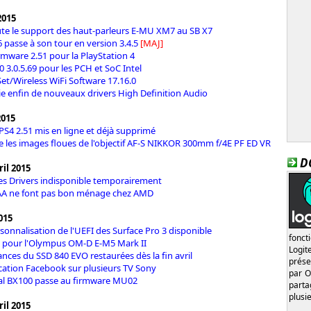
2015
ute le support des haut-parleurs E-MU XM7 au SB X7
 passe à son tour en version 3.4.5
[MAJ]
rmware 2.51 pour la PlayStation 4
0 3.0.5.69 pour les PCH et SoC Intel
et/Wireless WiFi Software 17.16.0
ie enfin de nouveaux drivers High Definition Audio
2015
PS4 2.51 mis en ligne et déjà supprimé
e les images floues de l'objectif AF-S NIKKOR 300mm f/4E PF ED VR
D
il 2015
es Drivers indisponible temporairement
AA ne font pas bon ménage chez AMD
2015
rsonnalisation de l'UEFI des Surface Pro 3 disponible
fonct
1 pour l'Olympus OM-D E-M5 Mark II
Logi
nces du SSD 840 EVO restaurées dès la fin avril
prése
lication Facebook sur plusieurs TV Sony
par O
ial BX100 passe au firmware MU02
part
plusi
il 2015