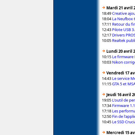
Mardi 21 avril 
18:49
Creative ajo
18:04
La Neufbox 6
17:11
Retour du fi
12:43
Pilote USB 3.
12:17
Drivers PROS
10:05
Realtek publ
Lundi 20 avril 
10:15
Le firmware 
10:03
Nikon corrig
Vendredi 17 avr
14:43
Le service M
11:15
GTA 5 et MS
Jeudi 16 avril 
19:05
L'outil de pe
17:34
Firmware 1.
17:18
Les performa
12:50
Fin de l'app
10:45
Le SSD Cruc
Mercredi 15 avr