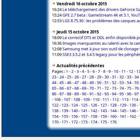
Vendredi 16 octobre 2015
16:24
Le téléchargement des drivers GeForce G
15:24
GFE 2.7 beta : GameStream 4K et 5.1, YouTu
12:53
LGS 8.75.30 : les problèmes des casques au
Jeudi 15 octobre 2015
18:09
Le correctif DTS et DDL enfin disponible
16:36
Images manquantes au ralenti avec la ca
12:08
Samsung met à jour son outil de clonage
11:09
SSE3 3.5.2 et 3.4.5 legacy pour les périphé
Actualités précédentes
Pages :
1
-
2
-
3
-
4
-
5
-
6
-
7
-
8
-
9
-
10
-
11
-
12
-
1
23
-
24
-
25
-
26
-
27
-
28
-
29
-
30
-
31
-
32
-
33
-
34
44
-
45
-
46
-
47
-
48
-
49
-
50
-
51
-
52
-
53
-
54
-
55
65
-
66
-
67
-
68
-
69
-
70
-
71
-
72
-
73
-
74
-
75
-
76
86
-
87
-
88
-
89
-
90
-
91
-
92
-
93
-
94
-
95
-
96
-
97
-
106
-
107
-
108
-
109
-
110
-
111
-
112
-
113
-
114
122
-
123
-
124
-
125
-
126
-
127
-
128
-
129
-
130
-
138
-
139
-
140
-
141
-
142
-
143
-
144
-
145
-
146
-
154
-
155
-
156
-
157
-
158
-
159
-
160
-
161
-
162
-
170
-
171
-
172
-
173
-
174
-
175
-
176