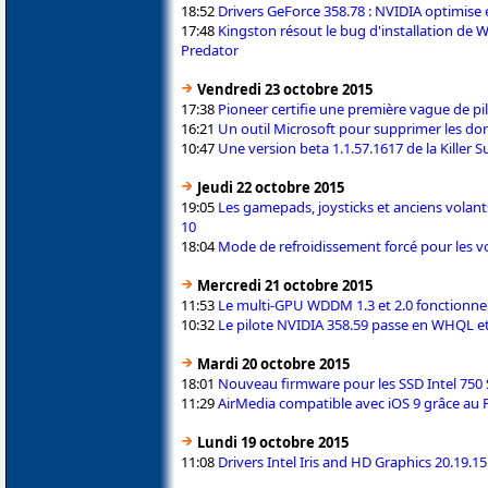
18:52
Drivers GeForce 358.78 : NVIDIA optimi
17:48
Kingston résout le bug d'installation de
Predator
Vendredi 23 octobre 2015
17:38
Pioneer certifie une première vague de p
16:21
Un outil Microsoft pour supprimer les do
10:47
Une version beta 1.1.57.1617 de la Killer S
Jeudi 22 octobre 2015
19:05
Les gamepads, joysticks et anciens vola
10
18:04
Mode de refroidissement forcé pour les 
Mercredi 21 octobre 2015
11:53
Le multi-GPU WDDM 1.3 et 2.0 fonctionnel
10:32
Le pilote NVIDIA 358.59 passe en WHQL 
Mardi 20 octobre 2015
18:01
Nouveau firmware pour les SSD Intel 750 
11:29
AirMedia compatible avec iOS 9 grâce au 
Lundi 19 octobre 2015
11:08
Drivers Intel Iris and HD Graphics 20.19.1