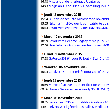
16:48
Mise à jour de la rubrique Utilitaires
14:43
Magician 4.9 pour les SSD Samsung 750 
Jeudi 12 novembre 2015
15:54
Bulletin de sécurité Microsoft de novemb
15:05
Nikon a fini d'évaluer la compatibilité de
10:43
Les drivers Windows 10 des claviers S.T.R.
Mardi 10 novembre 2015
18:39
Les drivers GeForce Legacy mis à jour (GP
17:08
Une faille de sécurité dans les drivers NVI
Lundi 09 novembre 2015
17:58
GeForce 358.91 pour Fallout 4, Star Craft II
Vendredi 06 novembre 2015
10:04
Catalyst 15.11 optimisés pour Call of Duty 
Jeudi 05 novembre 2015
16:59
Microsoft active l'authentification Window
09:56
Drivers GeForce Game Ready 358.87 WHQL 
Mardi 03 novembre 2015
18:05
Les cartes PCTV compatibles Windows 10 av
14:51
Drivers Wi-Fi génériques Ralink/Mediate