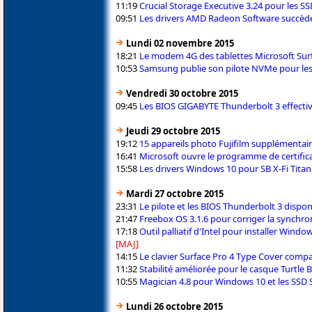
11:19
Crucial Storage Executive 3.24 pour les S
09:51
Les drivers AMD Radeon Software succède
Lundi 02 novembre 2015
18:21
Le modem 4G des tablettes Microsoft Surf
10:53
Samsung publie son pilote NVMe pour le
Vendredi 30 octobre 2015
09:45
Les BIOS GIGABYTE Thunderbolt 3 effecti
Jeudi 29 octobre 2015
19:12
15 appareils photo Fujifilm supplémenta
16:41
Microsoft ouvre le programme de certific
15:58
Les drivers Windows 10 pour SB X-Fi Titan
Mardi 27 octobre 2015
23:31
Le pilote et les BIOS Thunderbolt 3 dispo
21:47
Freebox OS 3.1.6 pour corriger la synchron
17:18
Outil palliatif d'Intel pour installer Wind
[MAJ]
14:15
Le clavier Surface Pro 4 Type Cover compat
11:32
Stabilité améliorée pour le casque Turtle
10:55
Magician 4.8 pour Windows 10 et les SS
Lundi 26 octobre 2015