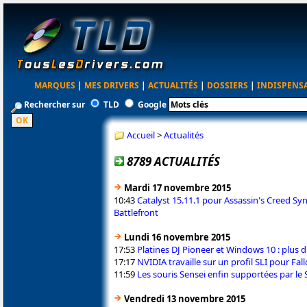
MARQUES
|
MES DRIVERS
|
ACTUALITÉS
|
DOSSIERS
|
INDISPENS
Rechercher sur
TLD
Google
Accueil
>
Actualités
8789 ACTUALITÉS
Mardi 17 novembre 2015
10:43
Catalyst 15.11.1 pour Assassin's Creed Synd
Battlefront
Lundi 16 novembre 2015
17:53
Platines DJ Pioneer et Windows 10 : plus 
17:17
NVIDIA travaille sur un profil SLI pour Fall
11:59
Les souris Sensei enfin supportées par le
Vendredi 13 novembre 2015