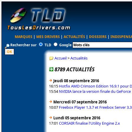
MARQUES
|
MES DRIVERS
|
ACTUALITÉS
|
DOSSIERS
|
INDISPENS
Rechercher sur
TLD
Google
Accueil
>
Actualités
8789 ACTUALITÉS
Jeudi 08 septembre 2016
16:15
Hotfix AMD Crimson Edition 16.9.1 pour 
15:54
NVIDIA lance la version finale du GeForce
Mercredi 07 septembre 2016
10:07
Freebox Player 1.3.7 et Freebox Server 3.3
Lundi 05 septembre 2016
17:01
CORSAIR finalise l'Utility Engine 2.x