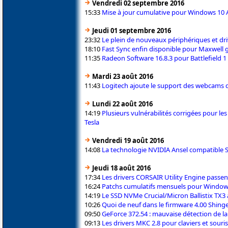
Vendredi 02 septembre 2016
15:33
Mise à jour cumulative pour Windows 10
Jeudi 01 septembre 2016
23:32
Le plein de nouveaux périphériques et dr
18:10
Fast Sync enfin disponible pour Maxwell 
11:35
Radeon Software 16.8.3 pour Battlefield 1
Mardi 23 août 2016
11:43
Logitech ajoute le support des webcams 
Lundi 22 août 2016
14:19
Plusieurs vulnérabilités corrigées pour 
Tesla
Vendredi 19 août 2016
14:08
La technologie NVIDIA Ansel compatible S
Jeudi 18 août 2016
17:34
Les drivers CORSAIR Utility Engine passen
16:24
Patchs cumulatifs mensuels pour Windows 
14:19
Le SSD NVMe Crucial/Micron Ballistix TX3 
10:26
Quoi de neuf dans le firmware 4.00 Shinge
09:50
GeForce 372.54 : mauvaise détection de 
09:13
Les drivers MKC 2.8 pour claviers et souri