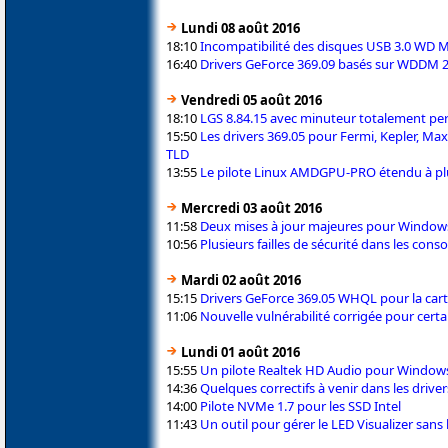
Lundi 08 août 2016
18:10
Incompatibilité des disques USB 3.0 WD M
16:40
Drivers GeForce 369.09 basés sur WDDM 
Vendredi 05 août 2016
18:10
LGS 8.84.15 avec minuteur totalement per
15:50
Les drivers 369.05 pour Fermi, Kepler, Ma
TLD
13:55
Le pilote Linux AMDGPU-PRO étendu à p
Mercredi 03 août 2016
11:58
Deux mises à jour majeures pour Window
10:56
Plusieurs failles de sécurité dans les con
Mardi 02 août 2016
15:15
Drivers GeForce 369.05 WHQL pour la cart
11:06
Nouvelle vulnérabilité corrigée pour certa
Lundi 01 août 2016
15:55
Un pilote Realtek HD Audio pour Window
14:36
Quelques correctifs à venir dans les drive
14:00
Pilote NVMe 1.7 pour les SSD Intel
11:43
Un outil pour gérer le LED Visualizer sans