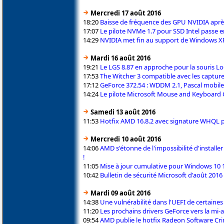
Mercredi 17 août 2016
18:20
Baisse de fréquence des GPU NVIDIA après
17:07
Le pilote NVMe 1.7 pour SSD Intel passe
14:29
NVIDIA met fin au support de Windows XP
Mardi 16 août 2016
19:21
Le LGS 8.87 en approche pour la souris 
17:53
The Witcher 3 compatible avec les capture
17:12
GeForce 372.54 : WDDM 2.1, Pascal mobile,
14:24
Le pilote Microsoft Mouse and Keyboard C
Samedi 13 août 2016
11:53
Hotfix AMD 16.8.2 avec signature WHQL p
Mercredi 10 août 2016
14:06
AMD s'étonne de l'impossibilité d'installe
!
11:05
Mise à jour cumulative pour Windows 10 1
10:42
Bulletin de sécurité Microsoft d'août 2016
Mardi 09 août 2016
14:38
Une vulnérabilité dans l'UEFI de certaines
11:20
Les prochains drivers GeForce vers la mi-a
09:54
AMD publie le hotfix Radeon Software Cri