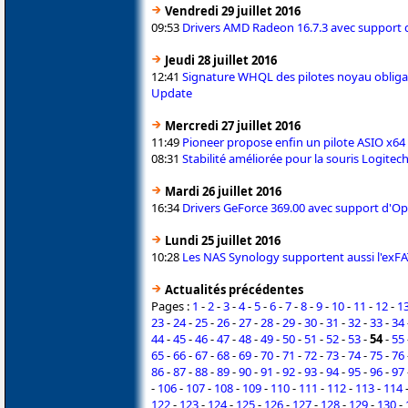
Vendredi 29 juillet 2016
09:53
Drivers AMD Radeon 16.7.3 avec support 
Jeudi 28 juillet 2016
12:41
Signature WHQL des pilotes noyau obliga
Update
Mercredi 27 juillet 2016
11:49
Pioneer propose enfin un pilote ASIO x64 
08:31
Stabilité améliorée pour la souris Logit
Mardi 26 juillet 2016
16:34
Drivers GeForce 369.00 avec support d'O
Lundi 25 juillet 2016
10:28
Les NAS Synology supportent aussi l'exFA
Actualités précédentes
Pages :
1
-
2
-
3
-
4
-
5
-
6
-
7
-
8
-
9
-
10
-
11
-
12
-
1
23
-
24
-
25
-
26
-
27
-
28
-
29
-
30
-
31
-
32
-
33
-
34
44
-
45
-
46
-
47
-
48
-
49
-
50
-
51
-
52
-
53
-
54
-
55
65
-
66
-
67
-
68
-
69
-
70
-
71
-
72
-
73
-
74
-
75
-
76
86
-
87
-
88
-
89
-
90
-
91
-
92
-
93
-
94
-
95
-
96
-
97
-
106
-
107
-
108
-
109
-
110
-
111
-
112
-
113
-
114
122
-
123
-
124
-
125
-
126
-
127
-
128
-
129
-
130
-