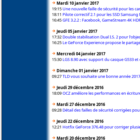
Mardi 10 janvier 2017
19:15
Une nouvelle faille de sécurité pour les c
18:11
Pilote correctif 2.1 pour les SSD Samsun
16:45
GFE 3.2.2 : Facebook, GameStream 4K HDR
Jeudi 05 janvier 2017
17:32
Double stabilisation Dual I.S. 2 pour l'ob
16:25
Le GeForce Experience propose le partag
Mercredi 04 janvier 2017
15:30
LGS 8.90 avec support du casque G533 et
Dimanche 01 janvier 2017
09:27
TLD vous souhaite une bonne année 201
Jeudi 29 décembre 2016
18:09
OCZ améliore les performances en écritu
Mardi 27 décembre 2016
09:28
Détail des failles de sécurité corrigées p
Jeudi 22 décembre 2016
12:21
Hotfix GeForce 376.48 pour corriger plus
Mardi 20 décembre 2016