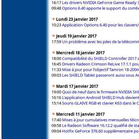
16:17
Les drivers NVIDIA GeForce Game Ready 
09:48
Options 6.40 apporte le support du com
Lundi 23 janvier 2017
10:23
Application Options 6.40 pour les claviers
Jeudi 19 janvier 2017
17:59
Un problème avec les piles de la téléc
Mercredi 18 janvier 2017
18:00
Compatibilité du SHIELD Controller 2017 a
16:45
Drivers Radeon Crimson ReLive 17.1.1 po
11:33
Mise à jour pour l'objectif Tamron 18-200m
09:03
Les SHIELD Tablet passeront aussi sous A
Mardi 17 janvier 2017
19:00
Quoi de neuf dans le firmware NVIDIA SH
16:16
L'application Android SHIELD Hub devie
15:14
Souris GLAIVE RGB et clavier K63 dans le 
Mercredi 11 janvier 2017
17:40
Mises à jour cumulatives mensuelles Micro
09:58
Le Radeon Software 16.12.2 qualifié de st
09:04
Hotfix GeForce 376.60 supplémentaire pou