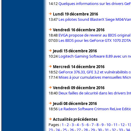
14:12
Quelques informations sur les drivers Ge
Lundi 19 décembre 2016
13:47
Les pilotes Sound BlasterX Siege M04/Va
Vendredi 16 décembre 2016
18:48
EVGA propose de revenir au BIOS original 
07:03
Les BIOS pour les GeForce GTX 1070 ZOTA
Jeudi 15 décembre 2016
10:24
Logitech Gaming Software 8.89 avec un no
Mercredi 14 décembre 2016
18:52
GeForce 376.33, GFE 3.2 et vulnérabilités 
17:14
Mises à jour cumulatives mensuelles Mic
Vendredi 09 décembre 2016
18:40
Deux failles de sécurité dans les drivers In
Jeudi 08 décembre 2016
18:56
Le Radeon Software Crimson ReLive Editio
Actualités précédentes
Pages :
1
-
2
-
3
-
4
-
5
-
6
-
7
-
8
-
9
-
10
-
11
-
12
-
1
23
-
24
-
25
-
26
-
27
-
28
-
29
-
30
-
31
-
32
-
33
-
34