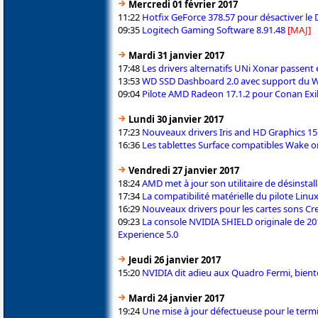
Mercredi 01 février 2017
11:22
Hotfix GeForce 378.57 pour désactiver l
09:35
Logitech Gaming Software 8.91.48
[MAJ]
Mardi 31 janvier 2017
17:48
Les drivers alternatifs UNi Xonar passent 
13:53
WD SSD Dashboard 2.0 avec support du W
09:04
Pilote AMD Radeon 17.1.2 pour Conan Exi
Lundi 30 janvier 2017
17:23
Nouveaux drivers Iris and HD Graphics 15.
16:36
Les tablettes Surface compatibles Wake 
Vendredi 27 janvier 2017
18:24
AMD met à jour son utilitaire de désinstall
17:34
La compatibilité matérielle du pilote Li
16:29
Nouveaux drivers pour les cartes sons Cr
09:23
La console NVIDIA SHIELD originale de 2
Experience 5.0
Jeudi 26 janvier 2017
15:20
NVIDIA dit adieu aux Quadro Fermi, bient
Mardi 24 janvier 2017
19:24
Une mise à jour défectueuse pour le term