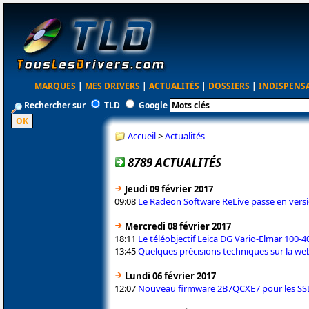
MARQUES
|
MES DRIVERS
|
ACTUALITÉS
|
DOSSIERS
|
INDISPENS
Rechercher sur
TLD
Google
Accueil
>
Actualités
8789 ACTUALITÉS
Jeudi 09 février 2017
09:08
Le Radeon Software ReLive passe en vers
Mercredi 08 février 2017
18:11
Le téléobjectif Leica DG Vario-Elmar 100-
13:45
Quelques précisions techniques sur la w
Lundi 06 février 2017
12:07
Nouveau firmware 2B7QCXE7 pour les S