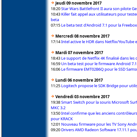
Jeudi 09 novembre 2017
18:20
Star Wars Battlefront II aura son pilote
10:43
Killer fait appel aux utilisateurs pour tes
beta
07:15
Le beta test d'Android 7.1 pour la Freebo
Mercredi 08 novembre 2017
17:14
Intel active le HDR dans Netflix/YouTube e
Mardi 07 novembre 2017
18:43
Le support de Netflix 4K finalisé dans les
16:59
Un beta test pour le firmware Android 7.
16:06
Le firmware EMT02B6Q pour le SSD Samsu
Lundi 06 novembre 2017
11:25
Logitech propose le SDK Bridge pour utilise
Vendredi 03 novembre 2017
19:38
Smart Switch pour la souris Microsoft Sur
MKC 3.2
13:50
Intel confirme que les anciens contrôleur
pour KRACK
12:01
Nouveau firmware pour les TV Sony Andro
09:20
Drivers AMD Radeon Software 17.11.1 pour