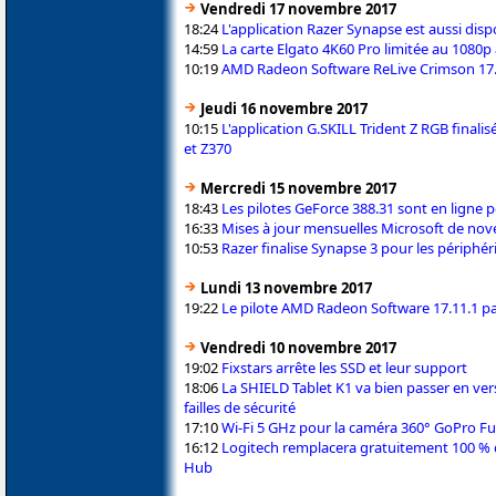
Vendredi 17 novembre 2017
18:24
L'application Razer Synapse est aussi dis
14:59
La carte Elgato 4K60 Pro limitée au 1080p
10:19
AMD Radeon Software ReLive Crimson 17.11
Jeudi 16 novembre 2017
10:15
L'application G.SKILL Trident Z RGB final
et Z370
Mercredi 15 novembre 2017
18:43
Les pilotes GeForce 388.31 sont en ligne p
16:33
Mises à jour mensuelles Microsoft de no
10:53
Razer finalise Synapse 3 pour les périphé
Lundi 13 novembre 2017
19:22
Le pilote AMD Radeon Software 17.11.1 
Vendredi 10 novembre 2017
19:02
Fixstars arrête les SSD et leur support
18:06
La SHIELD Tablet K1 va bien passer en vers
failles de sécurité
17:10
Wi-Fi 5 GHz pour la caméra 360° GoPro F
16:12
Logitech remplacera gratuitement 100 
Hub