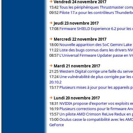
Vendredi 24 novembre 2017
15:42
Tous les périphériques Thrustmaster comp
09:52
Pilote 17.x pour les contrôleurs Thunderbo
Jeudi 23 novembre 2017
17:08
Firmware SHIELD Experience 6.2 pour les
Mercredi 22 novembre 2017
18:00
Nouvelle apparition des SoC Gemini Lake d
11:22
Liste des bugs connus dans les drivers N
08:57
L'Universal Firmware Updater passe en V
Mardi 21 novembre 2017
21:25
Western Digital corrige une faille du se
17:24
Une vulnérabilité de plus corrigée par les
20.10.2
15:17
Plusieurs mises à jour pour les appareils 
Lundi 20 novembre 2017
18:31
NVIDIA propose d'exporter vos exploits e
16:19
Plusieurs corrections pour le firmware An
15:57
Un pilote AMD Crimson ReLive Redux en p
15:00
Oculus casse la compatibilité avec les AM
GeForce