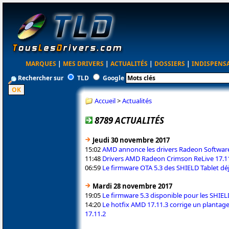
MARQUES
|
MES DRIVERS
|
ACTUALITÉS
|
DOSSIERS
|
INDISPENS
Rechercher sur
TLD
Google
Accueil
>
Actualités
8789 ACTUALITÉS
Jeudi 30 novembre 2017
15:02
AMD annonce les drivers Radeon Software
11:48
Drivers AMD Radeon Crimson ReLive 17.11.
06:59
Le firmware OTA 5.3 des SHIELD Tablet déj
Mardi 28 novembre 2017
19:05
Le firmware 5.3 disponible pour les SHIEL
14:20
Le hotfix AMD 17.11.3 corrige un plantag
17.11.2