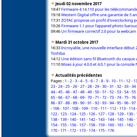
Jeudi 02 novembre 2017
19:47
Firmware 4.14.110 pour les télécommand
19:18
Western Digital offre une garantie de 5 a
17:31
ZOTAC propose un profil d'overclocking p
10:26
Firmware 1.1 pour l'appareil photo baro
09:46
Un firmware correctif 2.0 pour la webcam
Mardi 31 octobre 2017
16:33
Incroyable, une nouvelle interface début
Toshiba
14:12
Une édition sans fil Bluetooth du casque a
11:10
Mises à jour 4.0.0 et 4.0.1 pour la consol
Actualités précédentes
Pages :
1
-
2
-
3
-
4
-
5
-
6
-
7
-
8
-
9
-
10
-
11
-
12
-
1
23
-
24
-
25
-
26
-
27
-
28
-
29
-
30
-
31
-
32
-
33
-
34
44
-
45
-
46
-
47
-
48
-
49
-
50
-
51
-
52
-
53
-
54
-
55
65
-
66
-
67
-
68
-
69
-
70
-
71
-
72
-
73
-
74
-
75
-
76
86
-
87
-
88
-
89
-
90
-
91
-
92
-
93
-
94
-
95
-
96
-
97
-
106
-
107
-
108
-
109
-
110
-
111
-
112
-
113
-
114
122
-
123
-
124
-
125
-
126
-
127
-
128
-
129
-
130
-
138
-
139
-
140
-
141
-
142
-
143
-
144
-
145
-
146
-
154
-
155
-
156
-
157
-
158
-
159
-
160
-
161
-
162
-
170
-
171
-
172
-
173
-
174
-
175
-
176