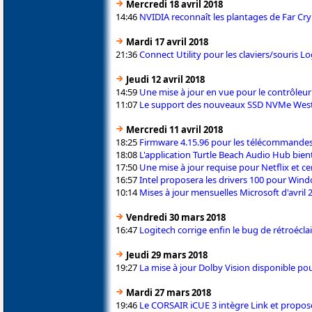
Mercredi 18 avril 2018
14:46
NVIDIA reconnaît les plantages de Far Cry 
Mardi 17 avril 2018
21:36
Connect Utility pour les claviers/souris L
Jeudi 12 avril 2018
14:59
Une mise à jour en vue pour le contrôleur
11:07
Le support des nouveaux SSD NVMe Weste
Mercredi 11 avril 2018
18:25
Firmware 4.15.96 pour les télécommande
18:08
L'application Turtle Beach Audio Hub bie
17:50
Une mise à jour requise pour Netflix et ce
16:57
Intel proposera les drivers 100 pour Win
10:14
Mises à jour mensuelles Microsoft d'avril 
Vendredi 30 mars 2018
16:47
Logitech corrige enfin le bug de rétroécla
Jeudi 29 mars 2018
19:27
La mise à jour Dolby Vision disponible po
Mardi 27 mars 2018
19:46
Le CORSAIR iCUE 3 intègre Link et propose