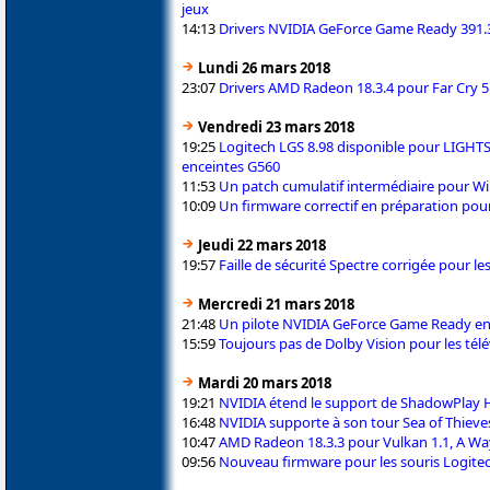
jeux
14:13
Drivers NVIDIA GeForce Game Ready 391.3
Lundi 26 mars 2018
23:07
Drivers AMD Radeon 18.3.4 pour Far Cry 5
Vendredi 23 mars 2018
19:25
Logitech LGS 8.98 disponible pour LIGHTSY
enceintes G560
11:53
Un patch cumulatif intermédiaire pour W
10:09
Un firmware correctif en préparation pour
Jeudi 22 mars 2018
19:57
Faille de sécurité Spectre corrigée pour l
Mercredi 21 mars 2018
21:48
Un pilote NVIDIA GeForce Game Ready en 
15:59
Toujours pas de Dolby Vision pour les télé
Mardi 20 mars 2018
19:21
NVIDIA étend le support de ShadowPlay Hi
16:48
NVIDIA supporte à son tour Sea of Thieve
10:47
AMD Radeon 18.3.3 pour Vulkan 1.1, A Way
09:56
Nouveau firmware pour les souris Logite