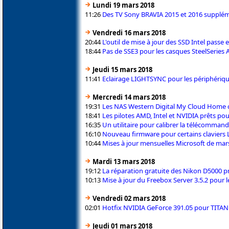
Lundi 19 mars 2018
11:26
Des TV Sony BRAVIA 2015 et 2016 supplém
Vendredi 16 mars 2018
20:44
L'outil de mise à jour des SSD Intel passe 
18:44
Pas de SSE3 pour les casques SteelSeries 
Jeudi 15 mars 2018
11:41
Eclairage LIGHTSYNC pour les périphériq
Mercredi 14 mars 2018
19:31
Les NAS Western Digital My Cloud Home c
18:41
Les pilotes AMD, Intel et NVIDIA prêts pour
16:35
Un utilitaire pour calibrer la télécomman
16:10
Nouveau firmware pour certains claviers 
10:44
Mises à jour mensuelles Microsoft de mar
Mardi 13 mars 2018
19:12
La réparation gratuite des Nikon D5000 pr
10:13
Mise à jour du Freebox Server 3.5.2 pour 
Vendredi 02 mars 2018
02:01
Hotfix NVIDIA GeForce 391.05 pour TITAN V
Jeudi 01 mars 2018