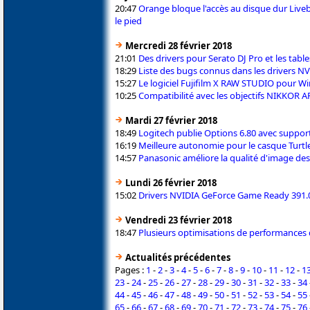
20:47
Orange bloque l'accès au disque dur Liveb
le pied
Mercredi 28 février 2018
21:01
Des drivers pour Serato DJ Pro et les tab
18:29
Liste des bugs connus dans les drivers N
15:27
Le logiciel Fujifilm X RAW STUDIO pour W
10:25
Compatibilité avec les objectifs NIKKOR A
Mardi 27 février 2018
18:49
Logitech publie Options 6.80 avec supp
16:19
Meilleure autonomie pour le casque Turtle
14:57
Panasonic améliore la qualité d'image de
Lundi 26 février 2018
15:02
Drivers NVIDIA GeForce Game Ready 391.0
Vendredi 23 février 2018
18:47
Plusieurs optimisations de performances 
Actualités précédentes
Pages :
1
-
2
-
3
-
4
-
5
-
6
-
7
-
8
-
9
-
10
-
11
-
12
-
1
23
-
24
-
25
-
26
-
27
-
28
-
29
-
30
-
31
-
32
-
33
-
34
44
-
45
-
46
-
47
-
48
-
49
-
50
-
51
-
52
-
53
-
54
-
55
65
-
66
-
67
-
68
-
69
-
70
-
71
-
72
-
73
-
74
-
75
-
76