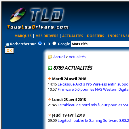
MARQUES
|
MES DRIVERS
|
ACTUALITÉS
|
DOSSIERS
|
INDISPENS
Rechercher sur
TLD
Google
Accueil
>
Actualités
8789 ACTUALITÉS
Mardi 24 avril 2018
14:46
Le casque Arctis Pro Wireless enfin supp
10:57
Firmware 5.0 pour les NAS Western Digit
Lundi 23 avril 2018
21:45
Le tableau de bord mis à jour pour les 
Jeudi 19 avril 2018
09:09
Logitech publie le Gaming Software 8.98.