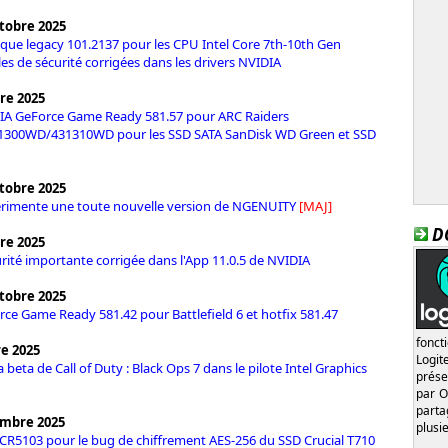
tobre 2025
ique legacy 101.2137 pour les CPU Intel Core 7th-10th Gen
lles de sécurité corrigées dans les drivers NVIDIA
re 2025
DIA GeForce Game Ready 581.57 pour ARC Raiders
1300WD/431310WD pour les SSD SATA SanDisk WD Green et SSD
tobre 2025
rimente une toute nouvelle version de NGENUITY
[MAJ]
D
re 2025
curité importante corrigée dans l'App 11.0.5 de NVIDIA
tobre 2025
rce Game Ready 581.42 pour Battlefield 6 et hotfix 581.47
fonct
re 2025
Logi
 beta de Call of Duty : Black Ops 7 dans le pilote Intel Graphics
prése
par O
part
embre 2025
plusi
R5103 pour le bug de chiffrement AES-256 du SSD Crucial T710