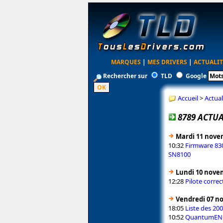
MARQUES
|
MES DRIVERS
|
ACTUALIT
Rechercher sur
TLD
Google
Accueil
>
Actual
8789 ACTUA
Mardi 11 nove
10:32
Firmware 83
SN8100
Lundi 10 nove
12:28
Pilote corre
Vendredi 07 n
18:05
Liste des 20
10:52
QuantumENGI