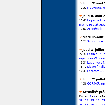
Lundi 25 août 
19:32
Nouveaux log
Jeudi 07 août 
11:40
Le pilote Int
mémoire partagé
10:02
Accélération
Mardi 05 août 
15:21
Support de p
Jeudi 31 juillet
22:37
La fin du su
répit pour Window
19:31
Les drivers 
15:19
Elgato final
10:33
Facecam 4K e
Lundi 28 juille
11:36
CORSAIR anno
Actualités pr
Pages :
1
-
2
-
3
-
4
23
-
24
-
25
-
26
-
27
44
-
45
-
46
-
47
-
48