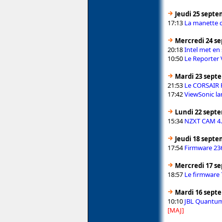
Jeudi 25 septe
17:13
La manette d
Mercredi 24 s
20:18
Intel met en
10:50
Le Reporter 
Mardi 23 sept
21:53
Le CORSAIR F
17:42
ViewSonic la
Lundi 22 sept
15:34
NZXT CAM 4.7
Jeudi 18 septe
17:54
Firmware 23
Mercredi 17 s
18:57
Le firmware
Mardi 16 sept
10:10
JBL Quantum
[MAJ]