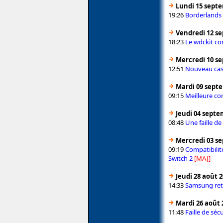
Lundi 15 sept
19:26
Borderlands 
Vendredi 12 s
18:23
Le wdckit c
Mercredi 10 s
12:51
Nouveau casq
Mardi 09 sept
09:15
Meilleure co
Jeudi 04 septe
08:48
Une faille d
Mercredi 03 s
09:19
Compatibilit
Switch 2
[MAJ]
Jeudi 28 août 
14:33
Samsung ret
Mardi 26 août 
11:48
Faille de séc