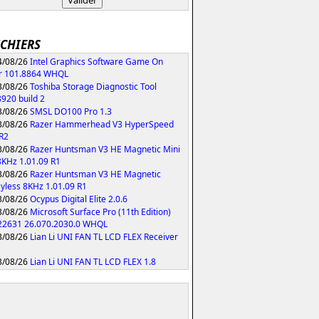
ICHIERS
/08/26
Intel Graphics Software Game On
r 101.8864 WHQL
/08/26
Toshiba Storage Diagnostic Tool
8920 build 2
/08/26
SMSL DO100 Pro 1.3
/08/26
Razer Hammerhead V3 HyperSpeed
 R2
/08/26
Razer Huntsman V3 HE Magnetic Mini
KHz 1.01.09 R1
/08/26
Razer Huntsman V3 HE Magnetic
yless 8KHz 1.01.09 R1
/08/26
Ocypus Digital Elite 2.0.6
/08/26
Microsoft Surface Pro (11th Edition)
 22631 26.070.2030.0 WHQL
/08/26
Lian Li UNI FAN TL LCD FLEX Receiver
/08/26
Lian Li UNI FAN TL LCD FLEX 1.8