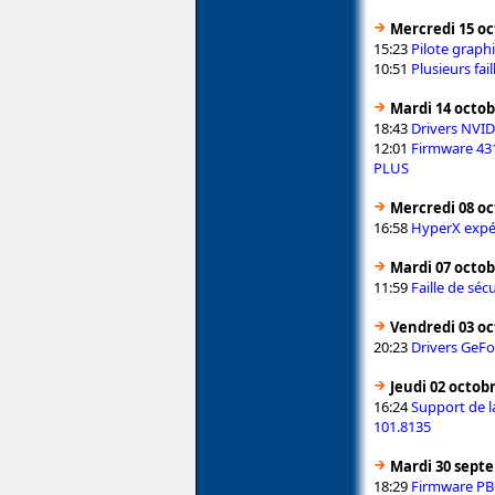
Mercredi 15 oc
15:23
Pilote graph
10:51
Plusieurs fai
Mardi 14 octob
18:43
Drivers NVI
12:01
Firmware 43
PLUS
Mercredi 08 oc
16:58
HyperX expé
Mardi 07 octob
11:59
Faille de sé
Vendredi 03 oc
20:23
Drivers GeFo
Jeudi 02 octob
16:24
Support de la
101.8135
Mardi 30 sept
18:29
Firmware PBC