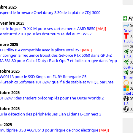
mbre 2025
uspend le firmware OneLibrary 3.30 de la platine CDJ-3000
F
ovembre 2025
04
ce le logiciel TriXX-M pour ses cartes mères AMD B850
[MAJ]
Drive
e sécurité 2.0.0 pour les écouteurs Teufel AIRY TWS 2
03
1.30.
mbre 2025
03
 Utility 6.4 compatible avec le pilote Intel RST
[MAJ]
03
 corriger la fréquence Boost des GeForce RTX 5060 dans GPU-Z
1.3.6
A 581.80 pour Call of Duty : Black Ops 7 et faille corrigée dans l'App
03
65% 8
tobre 2025
03
W00113 pour le SSD Kingston FURY Renegade G5
Tenke
el Graphics Software 101.8247 qualifié de stable et WHQL par Intel
03
03
tobre 2025
Intel
 101.8247 : des shaders précompilés pour The Outer Worlds 2
03
1.8
tobre 2025
03
r la détection des périphériques Lian Li dans L-Connect 3
re 2025
 multiprise USB A66/U613 pour risque de choc électrique
[MAJ]