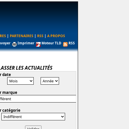
RES
|
PARTENAIRES
|
RSS
|
A PROPOS
nvoyer
Imprimer
Moteur TLD
RSS
LASSER LES ACTUALITÉS
r date
r marque
r catégorie