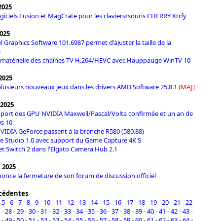
2025
iciels Fusion et MagCrate pour les claviers/souris CHERRY Xtrfy
2025
el Graphics Software 101.6987 permet d'ajuster la taille de la
e
 matérielle des chaînes TV H.264/HEVC avec Hauppauge WinTV 10
2025
lusieurs nouveaux jeux dans les drivers AMD Software 25.8.1
[MAJ]
 2025
pport des GPU NVIDIA Maxwell/Pascal/Volta confirmée et un an de
s 10
NVIDIA GeForce passent à la branche R580 (580.88)
ise Studio 1.0 avec support du Game Capture 4K S
t Switch 2 dans l'Elgato Camera Hub 2.1
t 2025
nce la fermeture de son forum de discussion officiel
écédentes
-
5
-
6
-
7
-
8
-
9
-
10
-
11
-
12
-
13
-
14
-
15
-
16
-
17
-
18
-
19
-
20
-
21
-
22
-
-
28
-
29
-
30
-
31
-
32
-
33
-
34
-
35
-
36
-
37
-
38
-
39
-
40
-
41
-
42
-
43
-
-
49
-
50
-
51
-
52
-
53
-
54
-
55
-
56
-
57
-
58
-
59
-
60
-
61
-
62
-
63
-
64
-