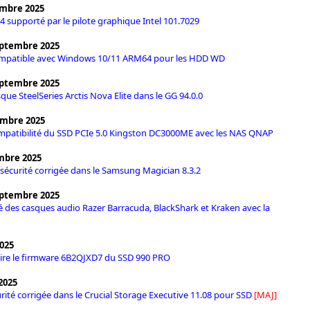
embre 2025
4 supporté par le pilote graphique Intel 101.7029
eptembre 2025
ompatible avec Windows 10/11 ARM64 pour les HDD WD
eptembre 2025
ue SteelSeries Arctis Nova Elite dans le GG 94.0.0
embre 2025
mpatibilité du SSD PCIe 5.0 Kingston DC3000ME avec les NAS QNAP
mbre 2025
e sécurité corrigée dans le Samsung Magician 8.3.2
eptembre 2025
é des casques audio Razer Barracuda, BlackShark et Kraken avec la
2025
ire le firmware 6B2QJXD7 du SSD 990 PRO
2025
urité corrigée dans le Crucial Storage Executive 11.08 pour SSD
[MAJ]