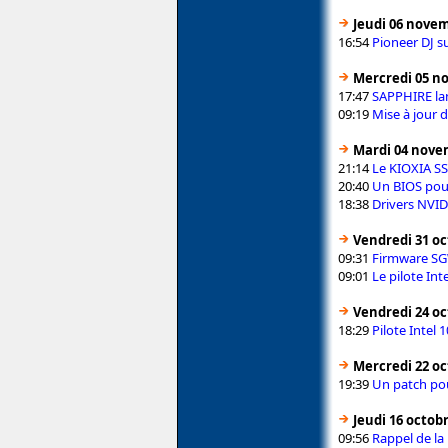
Jeudi 06 nove
16:54
Pioneer DJ s
Mercredi 05 n
17:47
SAPPHIRE lan
09:19
Mise à jour d
Mardi 04 nove
21:14
Le KIOXIA SSD
20:40
Un BIOS pour
18:38
Drivers NVIDI
Vendredi 31 oc
09:31
Firmware SG
09:01
Le pilote Int
Vendredi 24 oc
18:29
Pilote Intel
Mercredi 22 oc
19:39
Un patch pou
Jeudi 16 octob
09:56
Rappel de la