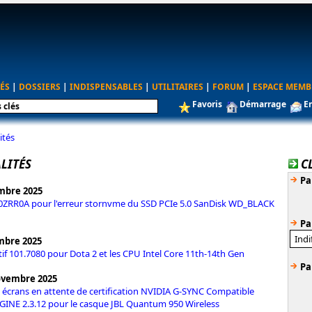
ÉS
|
DOSSIERS
|
INDISPENSABLES
|
UTILITAIRES
|
FORUM
|
ESPACE MEMB
Favoris
Démarrage
E
ités
LITÉS
C
Pa
mbre 2025
0ZRR0A pour l'erreur stornvme du SSD PCIe 5.0 SanDisk WD_BLACK
Pa
mbre 2025
ctif 101.7080 pour Dota 2 et les CPU Intel Core 11th-14th Gen
Pa
ovembre 2025
0 écrans en attente de certification NVIDIA G-SYNC Compatible
NE 2.3.12 pour le casque JBL Quantum 950 Wireless