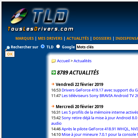
MARQUES
|
MES DRIVERS
|
ACTUALITÉS
|
DOSSIERS
|
INDISPENS
Rechercher sur
TLD
Google
Accueil
>
Actualités
8789 ACTUALITÉS
Vendredi 22 février 2019
16:53
Drivers GeForce 419.17 avec support du 
11:47
Les téléviseurs Sony BRAVIA Android TV 20
Mercredi 20 février 2019
16:31
Les 5 profils de la mémoire interne activ
15:42
Sony retire déjà la mise à jour Android 8.
audio
14:46
Après le pilote GeForce 418.91 WHQL, NVID
14:10
Mise à jour mineure 7.0.1 pour la console