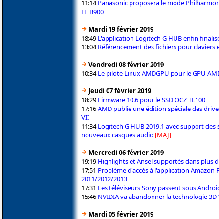
11:14
Panasonic proposera le mode Philharmonie
HTB900
Mardi 19 février 2019
18:49
L'application Logitech G HUB enfin finalis
13:04
Référencement des fichiers pour claviers
Vendredi 08 février 2019
10:34
Le pilote Linux AMDGPU pour le GPU AMD
Jeudi 07 février 2019
18:29
Firmware 10.6 pour le SSD OCZ TL100
17:16
AMD publie une édition spéciale des driv
VII
11:34
Logitech G HUB 2019.1 avec support des s
nouveaux casques audio
[MAJ]
Mercredi 06 février 2019
19:19
Highlights et Ansel supportés dans plus d
17:51
Problème d'accès à l'application Amazon 
2011/2012/2013
17:31
Les téléviseurs Sony passent sous Android
15:46
NVIDIA va abandonner la technologie 3D 
Mardi 05 février 2019