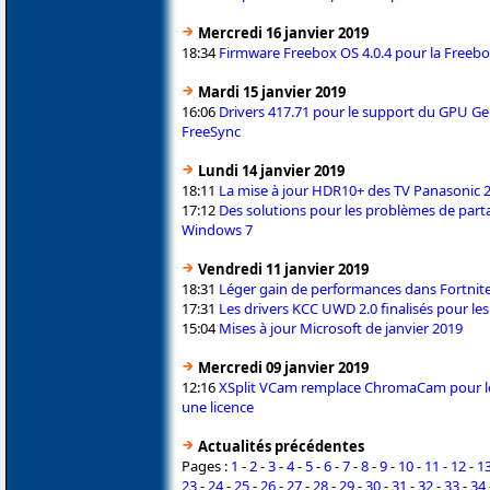
Mercredi 16 janvier 2019
18:34
Firmware Freebox OS 4.0.4 pour la Freebo
Mardi 15 janvier 2019
16:06
Drivers 417.71 pour le support du GPU G
FreeSync
Lundi 14 janvier 2019
18:11
La mise à jour HDR10+ des TV Panasonic 
17:12
Des solutions pour les problèmes de part
Windows 7
Vendredi 11 janvier 2019
18:31
Léger gain de performances dans Fortnite
17:31
Les drivers KCC UWD 2.0 finalisés pour les 
15:04
Mises à jour Microsoft de janvier 2019
Mercredi 09 janvier 2019
12:16
XSplit VCam remplace ChromaCam pour le
une licence
Actualités précédentes
Pages :
1
-
2
-
3
-
4
-
5
-
6
-
7
-
8
-
9
-
10
-
11
-
12
-
1
23
-
24
-
25
-
26
-
27
-
28
-
29
-
30
-
31
-
32
-
33
-
34