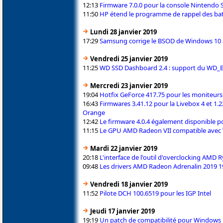
12:13
Firmware 7.0.0 pour la console Nintendo 
11:50
HP étend le programme de rappel des batt
Lundi 28 janvier 2019
17:29
Samsung corrige le BSOD de Windows 10 
Vendredi 25 janvier 2019
11:25
WD SSD Dashboard 2.4 : support du WD_B
Mercredi 23 janvier 2019
19:04
Hotfix GeForce 417.75 pour les moniteur
16:43
Firmwares 3.41.12 pour la Livebox 4 et 1
Orange
12:42
Le firmware 4.0.4 également disponible p
11:15
Le GPU AMD Radeon VII compatible avec
Mardi 22 janvier 2019
20:18
L'interface de l'outil d'overclocking AMD 
09:48
Les drivers AMD Radeon Adrenalin 2019 
Vendredi 18 janvier 2019
11:52
Pilote DCH 100.6519 pour les IGP Intel
Jeudi 17 janvier 2019
19:19
Un patch de compatibilité pour Windows 