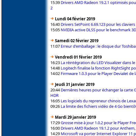
15:39
Drivers AMD Radeon 19.2.1 optimisés pour
2
Lundi 04 février 2019
16:40
Drivers SetPoint 6.69.123 pour les claviers
15:05
NVIDIA active DLSS pour le benchmark 3DM
Samedi 02 février 2019
11:07
Erreur d'emballage : le disque dur Toshib
Vendredi 01 février 2019
16:23
La réintégration du LED Visualizer dans 
14:48
Logitech finalise la fonction RightSight
14:02
Firmware 1.0.3 pour le Player Devialet de 
Jeudi 31 janvier 2019
20:44
Dernières heures pour échanger la carte 
HDR
16:05
Les logiciels du repreneur chinois de Lexa
09:26
La limite des fichiers vidéo de 4 Go bientôt
Mardi 29 janvier 2019
17:29
Grosse mise à jour 1.0.2 pour le Player Fre
16:00
Drivers AMD Radeon 19.1.2 pour Anthem, R
14:29
Microsoft va porter Internet Explorer 11