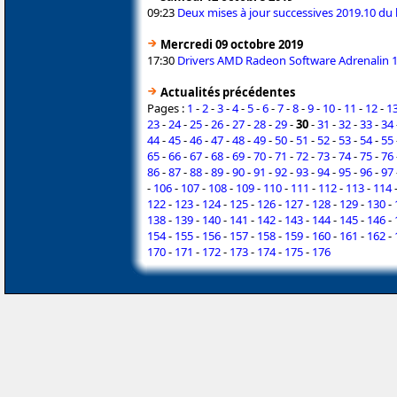
09:23
Deux mises à jour successives 2019.10 du 
Mercredi 09 octobre 2019
17:30
Drivers AMD Radeon Software Adrenalin 1
Actualités précédentes
Pages :
1
-
2
-
3
-
4
-
5
-
6
-
7
-
8
-
9
-
10
-
11
-
12
-
1
23
-
24
-
25
-
26
-
27
-
28
-
29
-
30
-
31
-
32
-
33
-
34
44
-
45
-
46
-
47
-
48
-
49
-
50
-
51
-
52
-
53
-
54
-
55
65
-
66
-
67
-
68
-
69
-
70
-
71
-
72
-
73
-
74
-
75
-
76
86
-
87
-
88
-
89
-
90
-
91
-
92
-
93
-
94
-
95
-
96
-
97
-
106
-
107
-
108
-
109
-
110
-
111
-
112
-
113
-
114
122
-
123
-
124
-
125
-
126
-
127
-
128
-
129
-
130
-
138
-
139
-
140
-
141
-
142
-
143
-
144
-
145
-
146
-
154
-
155
-
156
-
157
-
158
-
159
-
160
-
161
-
162
-
170
-
171
-
172
-
173
-
174
-
175
-
176