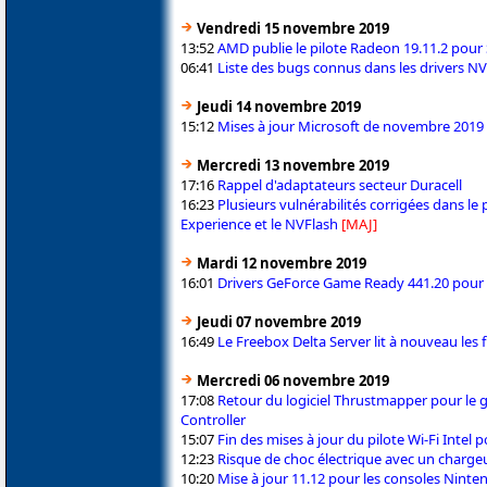
Vendredi 15 novembre 2019
13:52
AMD publie le pilote Radeon 19.11.2 pour S
06:41
Liste des bugs connus dans les drivers N
Jeudi 14 novembre 2019
15:12
Mises à jour Microsoft de novembre 2019
Mercredi 13 novembre 2019
17:16
Rappel d'adaptateurs secteur Duracell
16:23
Plusieurs vulnérabilités corrigées dans le
Experience et le NVFlash
[MAJ]
Mardi 12 novembre 2019
16:01
Drivers GeForce Game Ready 441.20 pour S
Jeudi 07 novembre 2019
16:49
Le Freebox Delta Server lit à nouveau les f
Mercredi 06 novembre 2019
17:08
Retour du logiciel Thrustmapper pour l
Controller
15:07
Fin des mises à jour du pilote Wi-Fi Intel 
12:23
Risque de choc électrique avec un charg
10:20
Mise à jour 11.12 pour les consoles Ninte