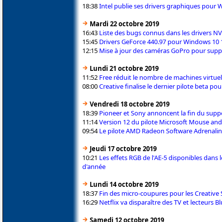
18:38
Intel publie ses drivers graphiques pou
Mardi 22 octobre 2019
16:43
Liste des bugs connus dans les drivers N
15:45
Drivers GeForce 440.97 pour Windows 10 1
12:15
Mise à jour des caméras GoPro pour suppo
Lundi 21 octobre 2019
11:52
Free réduit le nombre de machines virtuel
08:00
Creative finalise le dernier pilote beta po
Vendredi 18 octobre 2019
18:39
Pioneer et Sony annoncent la fin du supp
11:14
Version 12 du pilote Microsoft Mouse an
09:54
Le pilote AMD Radeon Software Adrenali
Jeudi 17 octobre 2019
10:21
Les effets RGB de l'AE-5 disponibles dans
d'année
Lundi 14 octobre 2019
18:37
Fin des micro-coupures pour les Creative 
16:29
Netflix va disparaître des TV et lecteurs 
Samedi 12 octobre 2019