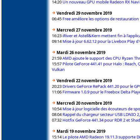
14:20
Un nouveau GPU mobile Radeon RX Navi 14
Vendredi 29 novembre 2019
06:45
Free améliore les options de restauratio
Mercredi 27 novembre 2019
16:23
iRiver et Astell&Kern mettent fin à l'app
09:14
Mise à jour 6.62.12 pour la Livebox Play 
Mardi 26 novembre 2019
21:59
AMD ajoute le support des CPU Ryzen Thre
15:57
Pilote GeForce 441.41 pour Halo : Reach, 
Vulkan
Vendredi 22 novembre 2019
20:23
Drivers GeForce RePack 441.20 pour le 
11:06
Firmware 1.0.9 pour le Freebox Delta Play
Mercredi 20 novembre 2019
10:54
Mise à jour logicielle des écouteurs de spor
08:04
Rappel du chargeur secteur USB LDNIO 2,
07:32
Hotfix GeForce 441.34 pour RDR 2 et Sha
Mardi 19 novembre 2019
15:14
Le pilote AMD Radeon 19.11.3 supporte Di