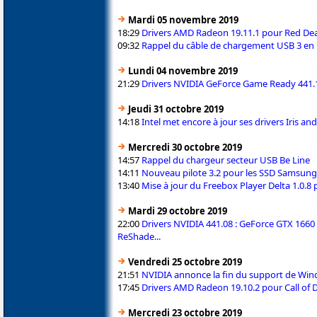
Mardi 05 novembre 2019
18:29
Drivers AMD Radeon 19.11.1 pour Red De
09:32
Rappel du câble de chargement USB 3 en 1
Lundi 04 novembre 2019
21:29
Drivers NVIDIA GeForce Game Ready 441.
Jeudi 31 octobre 2019
14:18
Intel met encore à jour ses drivers Iris a
Mercredi 30 octobre 2019
14:57
Rappel du chargeur secteur USB Be Line
14:11
Nouveau pilote 3.2 pour les SSD Samsun
13:40
Mise à jour du Freebox Player Delta 1.0.
Mardi 29 octobre 2019
22:00
Drivers NVIDIA 441.08 : GeForce GTX 1660
ReShade...
Vendredi 25 octobre 2019
21:51
NVIDIA annonce la fin du support de Wind
17:45
Drivers AMD Radeon 19.10.2 pour Call of 
Mercredi 23 octobre 2019