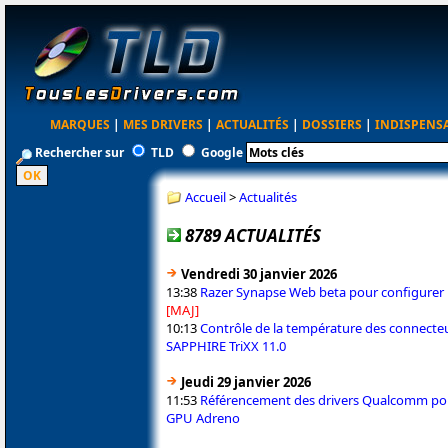
MARQUES
|
MES DRIVERS
|
ACTUALITÉS
|
DOSSIERS
|
INDISPENS
Rechercher sur
TLD
Google
Accueil
>
Actualités
8789 ACTUALITÉS
Vendredi 30 janvier 2026
13:38
Razer Synapse Web beta pour configurer 
[MAJ]
10:13
Contrôle de la température des connecte
SAPPHIRE TriXX 11.0
Jeudi 29 janvier 2026
11:53
Référencement des drivers Qualcomm pou
GPU Adreno