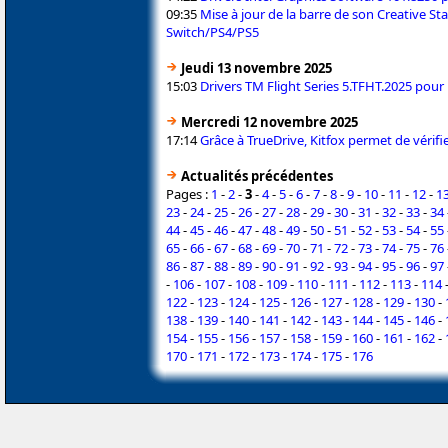
09:35
Mise à jour de la barre de son Creative St
Switch/PS4/PS5
Jeudi 13 novembre 2025
15:03
Drivers TM Flight Series 5.TFHT.2025 pour 
Mercredi 12 novembre 2025
17:14
Grâce à TrueDrive, Kitfox permet de vérifi
Actualités précédentes
Pages :
1
-
2
-
3
-
4
-
5
-
6
-
7
-
8
-
9
-
10
-
11
-
12
-
1
23
-
24
-
25
-
26
-
27
-
28
-
29
-
30
-
31
-
32
-
33
-
34
44
-
45
-
46
-
47
-
48
-
49
-
50
-
51
-
52
-
53
-
54
-
55
65
-
66
-
67
-
68
-
69
-
70
-
71
-
72
-
73
-
74
-
75
-
76
86
-
87
-
88
-
89
-
90
-
91
-
92
-
93
-
94
-
95
-
96
-
97
-
106
-
107
-
108
-
109
-
110
-
111
-
112
-
113
-
114
122
-
123
-
124
-
125
-
126
-
127
-
128
-
129
-
130
-
138
-
139
-
140
-
141
-
142
-
143
-
144
-
145
-
146
-
154
-
155
-
156
-
157
-
158
-
159
-
160
-
161
-
162
-
170
-
171
-
172
-
173
-
174
-
175
-
176