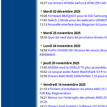
10:27
Les drivers NVIDIA GeForce R590 (591.44) 
Mardi 02 décembre 2025
19:26
Firmware 8B2QJXD7 pour le SSD Samsun
17:45
Switch 2 Mode pour les webcams OBSBOT T
12:13
Nouvelle interface dans Magician 9.0 pou
Mardi 25 novembre 2025
18:33
Quoi de neuf dans les prochains drivers 
Lundi 24 novembre 2025
18:58
Hotfix NVIDIA 581.94 pour les soucis de
KB5066835
Jeudi 20 novembre 2025
17:45
NVIDIA rend la SHIELD TV plus accessibl
16:42
Le casque audio Razer BlackShark V3 Pro
10:59
Drivers AMD RAID SATA/NVMe 7.10 pour le
Vendredi 14 novembre 2025
21:10
4 fichiers d'installation du pilote AMD 25.1
FSR Ray Regeneration
18:21
Retour sur l'imbroglio des pilotes AMD 25
25.20
14:22
Drivers Intel Graphics Software 101.8250 p