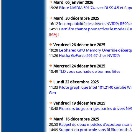
Mardi 06 janvier 2026
19:26
Pilote NVIDIA 591.74 avec DLSS 4.5 et Sup
Mardi 30 décembre 2025
16:12
Incompatibilité des drivers NVIDIA R590 av
14:51
Dernière chance pour activer le mode Blu
[MAJ]
Vendredi 26 décembre 2025
19:28
Le Shared GPU Memory Override débarque 
11:26
Hotfix GeForce 591.67 chez NVIDIA
Mercredi 24 décembre 2025
18:49
TLD vous souhaite de bonnes fêtes
Lundi 22 décembre 2025
11:33
Pilote graphique Intel 101.2140 certifié 
Gen
Vendredi 19 décembre 2025
10:48
Plusieurs bugs corrigés par les drivers N
Mardi 16 décembre 2025
20:58
Rappel de deux modèles d'écouteurs sans f
14:09
Support du protocole sans fil Bluetooth 