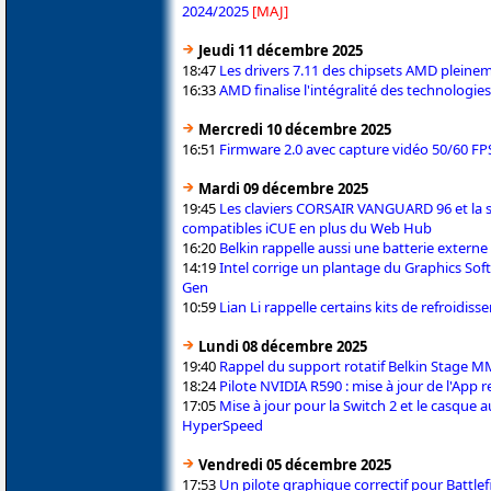
2024/2025
[MAJ]
Jeudi 11 décembre 2025
18:47
Les drivers 7.11 des chipsets AMD plein
16:33
AMD finalise l'intégralité des technologie
Mercredi 10 décembre 2025
16:51
Firmware 2.0 avec capture vidéo 50/60 F
Mardi 09 décembre 2025
19:45
Les claviers CORSAIR VANGUARD 96 et la 
compatibles iCUE en plus du Web Hub
16:20
Belkin rappelle aussi une batterie extern
14:19
Intel corrige un plantage du Graphics Sof
Gen
10:59
Lian Li rappelle certains kits de refroidis
Lundi 08 décembre 2025
19:40
Rappel du support rotatif Belkin Stage 
18:24
Pilote NVIDIA R590 : mise à jour de l'App r
17:05
Mise à jour pour la Switch 2 et le casque 
HyperSpeed
Vendredi 05 décembre 2025
17:53
Un pilote graphique correctif pour Battlefi