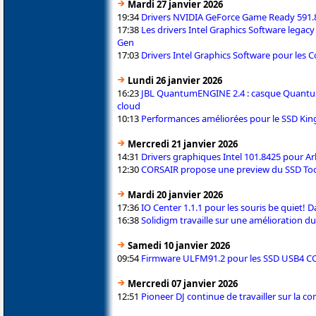
Mardi 27 janvier 2026
19:34
Drivers NVIDIA GeForce Game Ready 591.
17:38
Les drivers Intel Graphics Software legacy
Gen
17:03
Drivers Intel Graphics Software pour les C
Lundi 26 janvier 2026
16:23
JBL QuantumENGINE 2.4 : casque Quantum 6
cloud
10:13
Performances améliorées pour le SSD Ki
Mercredi 21 janvier 2026
14:31
Drivers graphiques Intel 101.8425 pour Ark
12:30
CORSAIR propose une preview du SSD Too
Mardi 20 janvier 2026
17:36
IO Center 1.1.1 pour les souris be quiet! 
16:38
Solidigm travaille sur une amélioration du
Samedi 10 janvier 2026
09:54
Firmware ULFM91.2 pour les SSD USB4 
Mercredi 07 janvier 2026
12:51
Pioneer DJ continue de travailler sur la c