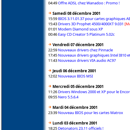
04:49
Offre ADSL chez Wanadoo : Promo !
Samedi 08 décembre 2001
15:59
BIOS 3.11.01.37 pour cartes graphiques AB
15:43
Drivers 3D Prophet 4500/4000XT 9.031
[M
01:01
Modem Diamond sous XP
00:46
Easy CD Creator 5 Platinum 5.02c
Vendredi 07 décembre 2001
22:59
Nouveaux drivers chez Pinnacle
17:45
Nouveaux drivers graphiques Intel I810 et
11:43
Nouveaux drivers VIA audio AC97
Jeudi 06 décembre 2001
12:02
Nouveaux BIOS MSI
Mercredi 05 décembre 2001
11:26
Drivers Windows 2000 et XP pour le Encor
09:55
Nero 5.5.6.4
Mardi 04 décembre 2001
23:39
Nouveau BIOS pour les cartes Matrox
Lundi 03 décembre 2001
18:25
Detonators 23.11 officiels !