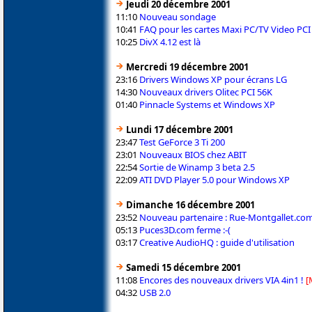
Jeudi 20 décembre 2001
11:10
Nouveau sondage
10:41
FAQ pour les cartes Maxi PC/TV Video PCI
10:25
DivX 4.12 est là
Mercredi 19 décembre 2001
23:16
Drivers Windows XP pour écrans LG
14:30
Nouveaux drivers Olitec PCI 56K
01:40
Pinnacle Systems et Windows XP
Lundi 17 décembre 2001
23:47
Test GeForce 3 Ti 200
23:01
Nouveaux BIOS chez ABIT
22:54
Sortie de Winamp 3 beta 2.5
22:09
ATI DVD Player 5.0 pour Windows XP
Dimanche 16 décembre 2001
23:52
Nouveau partenaire : Rue-Montgallet.co
05:13
Puces3D.com ferme :-(
03:17
Creative AudioHQ : guide d'utilisation
Samedi 15 décembre 2001
11:08
Encores des nouveaux drivers VIA 4in1 !
[
04:32
USB 2.0