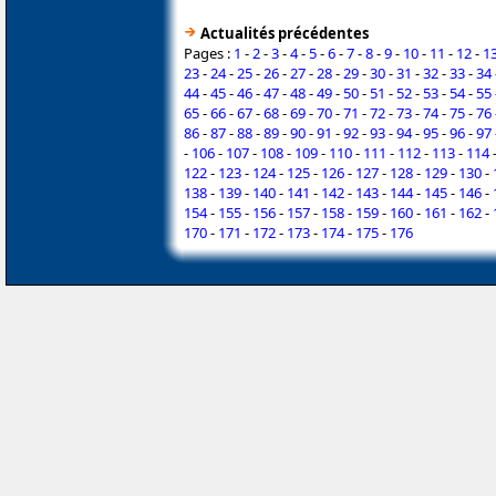
Actualités précédentes
Pages :
1
-
2
-
3
-
4
-
5
-
6
-
7
-
8
-
9
-
10
-
11
-
12
-
1
23
-
24
-
25
-
26
-
27
-
28
-
29
-
30
-
31
-
32
-
33
-
34
44
-
45
-
46
-
47
-
48
-
49
-
50
-
51
-
52
-
53
-
54
-
55
65
-
66
-
67
-
68
-
69
-
70
-
71
-
72
-
73
-
74
-
75
-
76
86
-
87
-
88
-
89
-
90
-
91
-
92
-
93
-
94
-
95
-
96
-
97
-
106
-
107
-
108
-
109
-
110
-
111
-
112
-
113
-
114
122
-
123
-
124
-
125
-
126
-
127
-
128
-
129
-
130
-
138
-
139
-
140
-
141
-
142
-
143
-
144
-
145
-
146
-
154
-
155
-
156
-
157
-
158
-
159
-
160
-
161
-
162
-
170
-
171
-
172
-
173
-
174
-
175
-
176