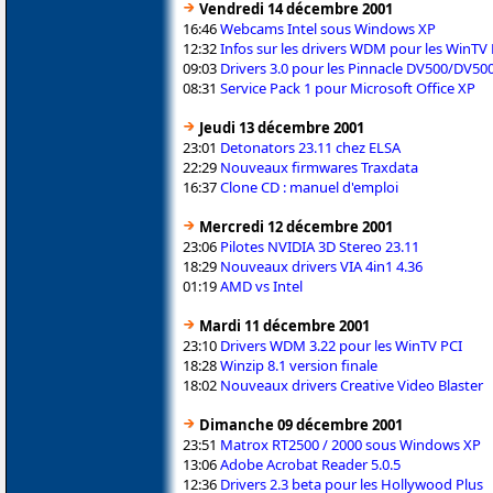
Vendredi 14 décembre 2001
16:46
Webcams Intel sous Windows XP
12:32
Infos sur les drivers WDM pour les WinTV 
09:03
Drivers 3.0 pour les Pinnacle DV500/DV50
08:31
Service Pack 1 pour Microsoft Office XP
Jeudi 13 décembre 2001
23:01
Detonators 23.11 chez ELSA
22:29
Nouveaux firmwares Traxdata
16:37
Clone CD : manuel d'emploi
Mercredi 12 décembre 2001
23:06
Pilotes NVIDIA 3D Stereo 23.11
18:29
Nouveaux drivers VIA 4in1 4.36
01:19
AMD vs Intel
Mardi 11 décembre 2001
23:10
Drivers WDM 3.22 pour les WinTV PCI
18:28
Winzip 8.1 version finale
18:02
Nouveaux drivers Creative Video Blaster
Dimanche 09 décembre 2001
23:51
Matrox RT2500 / 2000 sous Windows XP
13:06
Adobe Acrobat Reader 5.0.5
12:36
Drivers 2.3 beta pour les Hollywood Plus