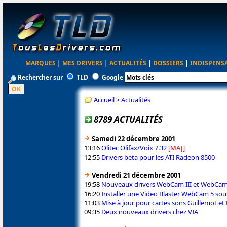
MARQUES
|
MES DRIVERS
|
ACTUALITÉS
|
DOSSIERS
|
INDISPENS
Rechercher sur
TLD
Google
Accueil
>
Actualités
8789 ACTUALITÉS
Samedi 22 décembre 2001
13:16
Olitec Olifax/Voix 7.32
[MAJ]
12:55
Drivers beta pour les ATI Radeon 8500
Vendredi 21 décembre 2001
19:58
Nouveaux drivers WebCam III et WebCam
16:20
Installer une Video Blaster WebCam 5 sou
11:03
Mise à jour pour cartes sons Guillemot et
09:35
Deux nouveaux drivers chez VIA