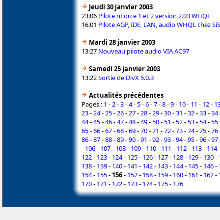
Jeudi 30 janvier 2003
23:06
Pilote nForce 1 et 2 version 2.03 WHQL
16:01
Pilote AGP, IDE, LAN, audio WHQL chez Si
Mardi 28 janvier 2003
13:27
Nouveau pilote audio VIA AC97
Samedi 25 janvier 2003
13:22
Sortie de DivX 5.0.3
Actualités précédentes
Pages :
1
-
2
-
3
-
4
-
5
-
6
-
7
-
8
-
9
-
10
-
11
-
12
-
1
23
-
24
-
25
-
26
-
27
-
28
-
29
-
30
-
31
-
32
-
33
-
34
44
-
45
-
46
-
47
-
48
-
49
-
50
-
51
-
52
-
53
-
54
-
55
65
-
66
-
67
-
68
-
69
-
70
-
71
-
72
-
73
-
74
-
75
-
76
86
-
87
-
88
-
89
-
90
-
91
-
92
-
93
-
94
-
95
-
96
-
97
-
106
-
107
-
108
-
109
-
110
-
111
-
112
-
113
-
114
122
-
123
-
124
-
125
-
126
-
127
-
128
-
129
-
130
-
138
-
139
-
140
-
141
-
142
-
143
-
144
-
145
-
146
-
154
-
155
-
156
-
157
-
158
-
159
-
160
-
161
-
162
-
170
-
171
-
172
-
173
-
174
-
175
-
176