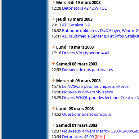
Mercredi 19 mars 2003
12:28
Detonators 42.42 WHQL
Jeudi 13 mars 2003
23:13
ATI Catalyst 3.2
16:32
Rubrique utilitaires : DivX Player, Winrar, 
15:41
ATI Multimedia Center 8.1 et infos Catalyst
Lundi 10 mars 2003
17:18
Drivers VIA Hyperion 4.46
Samedi 08 mars 2003
22:53
Dossiers de nos partenaires
Mercredi 05 mars 2003
15:16
Le NVSwap pour les chipsets nForce
15:06
Nouveaux drivers SiS Xabre
13:29
Drivers WHQL pour les lecteurs Creative
Lundi 03 mars 2003
14:52
Questionnaire et concours
Samedi 01 mars 2003
12:37
Nouveaux drivers Matrox G200/G400/G4
10:34
Detonators 43.00
[MAJ]