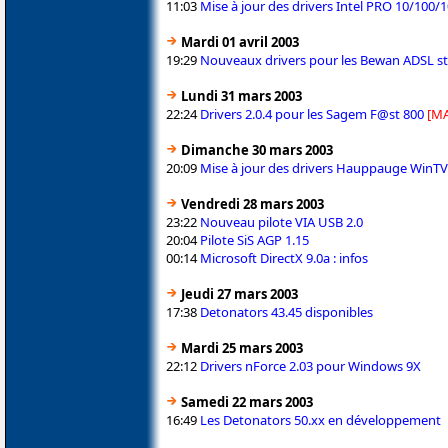
11:03
Mise à jour des drivers Intel PRO 10/100/
Mardi 01 avril 2003
19:29
Nouveaux drivers pour les Bewan ADSL st
Lundi 31 mars 2003
22:24
Drivers 2.0.4 pour les Sagem F@st 800
[MA
Dimanche 30 mars 2003
20:09
Mise à jour des drivers Hauppauge WinTV
Vendredi 28 mars 2003
23:22
Nouveau pilote VIA USB 2.0
20:04
Pilote SiS AGP 1.15
00:14
Microsoft DirectX 9.0a : infos
Jeudi 27 mars 2003
17:38
Detonators 43.45 disponibles
Mardi 25 mars 2003
22:12
Drivers nForce 2.03 pour Windows 9X
Samedi 22 mars 2003
16:49
Les Detonators 50.xx en développement