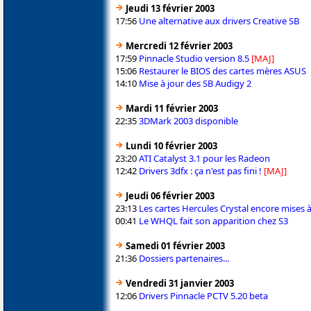
Jeudi 13 février 2003
17:56
Une alternative aux drivers Creative SB
Mercredi 12 février 2003
17:59
Pinnacle Studio version 8.5
[MAJ]
15:06
Restaurer le BIOS des cartes mères ASUS
14:10
Mise à jour des SB Audigy 2
Mardi 11 février 2003
22:35
3DMark 2003 disponible
Lundi 10 février 2003
23:20
ATI Catalyst 3.1 pour les Radeon
12:42
Drivers 3dfx : ça n'est pas fini !
[MAJ]
Jeudi 06 février 2003
23:13
Les cartes Hercules Crystal encore mises à
00:41
Le WHQL fait son apparition chez S3
Samedi 01 février 2003
21:36
Dossiers partenaires...
Vendredi 31 janvier 2003
12:06
Drivers Pinnacle PCTV 5.20 beta