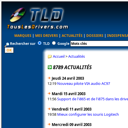
MARQUES
|
MES DRIVERS
|
ACTUALITÉS
|
DOSSIERS
|
INDISPENS
Rechercher sur
TLD
Google
Accueil
>
Actualités
8789 ACTUALITÉS
Jeudi 24 avril 2003
12:19
Nouveau pilote VIA audio AC97
Mardi 15 avril 2003
11:56
Support de l'i865 et de l'i875 dans les drive
Vendredi 11 avril 2003
19:58
Mieux configurer les souris Logitech
Mercredi 09 avril 2003