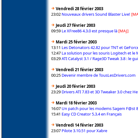
Vendredi 28 février 2003
23:02
Nouveaux drivers Sound Blaster Live!
[MA
Jeudi 27 février 2003
09:59
Le XFree86 4.3.0 est presque là
[MAJ]
Mardi 25 février 2003
13:11
Les Detonators 42.82 pour TNT et GeForce
12:47
La solution pour les souris Logitech et l
03:29
ATI Catalyst 3.1 / Rage3D Tweak 3.8 : le gu
Vendredi 21 février 2003
00:25
Devenir membre de TousLesDrivers.com
Jeudi 20 février 2003
23:29
Drivers ATI 7.83 et 3D Tweaker 3.0 chez He
Mardi 18 février 2003
16:07
Un patch pour les modems Sagem F@st 
15:41
Easy CD Creator 5.3.4 en Français
Vendredi 14 février 2003
23:07
Pilote 3.10.51 pour Xabre