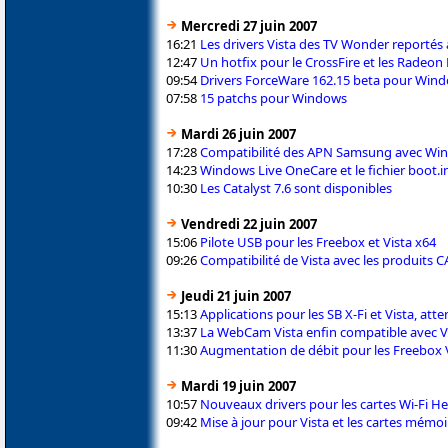
Mercredi 27 juin 2007
16:21
Les drivers Vista des TV Wonder reportés à
12:47
Un hotfix pour le CrossFire et les Radeon
09:54
Drivers ForceWare 162.15 beta pour Wind
07:58
15 patchs pour Windows
Mardi 26 juin 2007
17:28
Compatibilité des APN Samsung avec Win
14:23
Windows Live OneCare et le fichier boot.i
10:30
Les Catalyst 7.6 sont disponibles
Vendredi 22 juin 2007
15:06
Pilote USB pour les Freebox et Vista x64
09:26
Compatibilité de Vista avec les produits 
Jeudi 21 juin 2007
15:13
Applications pour les SB X-Fi et Vista, att
13:37
La WebCam Vista enfin compatible avec Vis
11:30
Augmentation de débit pour les Freebox 
Mardi 19 juin 2007
10:57
Nouveaux drivers pour les cartes Wi-Fi He
09:42
Mise à jour pour Vista et les cartes mémoi