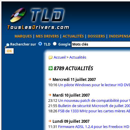
MARQUES
|
MES DRIVERS
|
ACTUALITÉS
|
DOSSIERS
|
INDISPENS
Rechercher sur
TLD
Google
Accueil
>
Actualités
8789 ACTUALITÉS
Mercredi 11 juillet 2007
10:16
Un pilote Windows pour le lecteur HD DV
Mardi 10 juillet 2007
23:12
Un nouveau patch de compatibilité pour
21:55
Bulletin de sécurité Microsoft de juillet 20
18:26
FSB de 1333 MHz pour les cartes mères A
Lundi 09 juillet 2007
11:31
Firmware ADSL 1.2.4 pour les Freebox HD