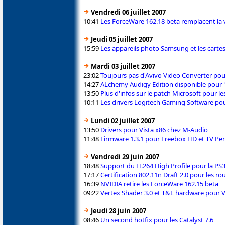
Vendredi 06 juillet 2007
10:41
Les ForceWare 162.18 beta remplacent la 
Jeudi 05 juillet 2007
15:59
Les appareils photo Samsung et les cart
Mardi 03 juillet 2007
23:02
Toujours pas d'Avivo Video Converter pou
14:27
ALchemy Audigy Edition disponible pour 
13:50
Plus d'infos sur le patch Microsoft pour le
10:11
Les drivers Logitech Gaming Software pour 
Lundi 02 juillet 2007
13:50
Drivers pour Vista x86 chez M-Audio
11:48
Firmware 1.3.1 pour Freebox HD et TV Pe
Vendredi 29 juin 2007
18:48
Support du H.264 High Profile pour la PS
17:17
Certification 802.11n Draft 2.0 pour les 
16:39
NVIDIA retire les ForceWare 162.15 beta
09:22
Vertex Shader 3.0 et T&L hardware pour Vi
Jeudi 28 juin 2007
08:46
Un second hotfix pour les Catalyst 7.6