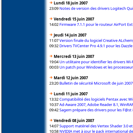
Lundi 18 juin 2007
23:09
Notes de version des drivers Logitech Qu
Vendredi 15 juin 2007
14:02
Firmware 7.1.1 pour le routeur AirPort Ex
Jeudi 14 juin 2007
11:07
Version finale du logiciel Creative ALchem
09:32
Drivers TVCenter Pro 4.9.1 pour les Dazzl
Mercredi 13 juin 2007
19:04
Un utilitaire pour identifier les drivers Wi
00:03
Un patch pour Windows et les processeurs
Mardi 12 juin 2007
23:20
Bulletin de sécurité Microsoft de juin 2007
Lundi 11 juin 2007
13:32
Compatibilité des logiciels Pentax avec W
10:37
Ad-Aware 2007, Adobe Reader 8.1, WinRAR 
09:42
Sagem prépare des drivers pour les F@st 8
Vendredi 08 juin 2007
14:07
Support matériel des Vertex Shader 3.0 et
10:58
NVIDIA met à jour le pack international 