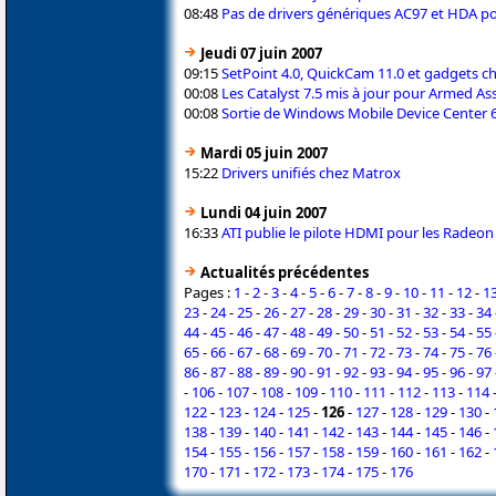
08:48
Pas de drivers génériques AC97 et HDA po
Jeudi 07 juin 2007
09:15
SetPoint 4.0, QuickCam 11.0 et gadgets c
00:08
Les Catalyst 7.5 mis à jour pour Armed As
00:08
Sortie de Windows Mobile Device Center 6
Mardi 05 juin 2007
15:22
Drivers unifiés chez Matrox
Lundi 04 juin 2007
16:33
ATI publie le pilote HDMI pour les Radeo
Actualités précédentes
Pages :
1
-
2
-
3
-
4
-
5
-
6
-
7
-
8
-
9
-
10
-
11
-
12
-
1
23
-
24
-
25
-
26
-
27
-
28
-
29
-
30
-
31
-
32
-
33
-
34
44
-
45
-
46
-
47
-
48
-
49
-
50
-
51
-
52
-
53
-
54
-
55
65
-
66
-
67
-
68
-
69
-
70
-
71
-
72
-
73
-
74
-
75
-
76
86
-
87
-
88
-
89
-
90
-
91
-
92
-
93
-
94
-
95
-
96
-
97
-
106
-
107
-
108
-
109
-
110
-
111
-
112
-
113
-
114
122
-
123
-
124
-
125
-
126
-
127
-
128
-
129
-
130
-
138
-
139
-
140
-
141
-
142
-
143
-
144
-
145
-
146
-
154
-
155
-
156
-
157
-
158
-
159
-
160
-
161
-
162
-
170
-
171
-
172
-
173
-
174
-
175
-
176