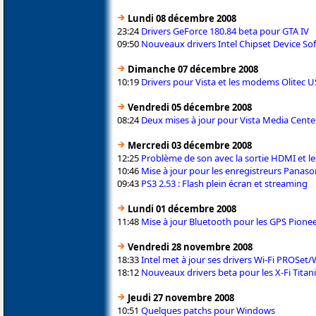
Lundi 08 décembre 2008
23:24
Drivers GeForce 180.84 beta pour GTA IV
09:50
Nouveaux drivers Intel Chipset Device So
Dimanche 07 décembre 2008
10:19
Drivers pour Vista et les modems Olitec 
Vendredi 05 décembre 2008
08:24
Deux mises à jour pour Vista Media Cente
Mercredi 03 décembre 2008
12:25
Problème de son avec la sortie HDMI et le
10:46
Mise à jour pour les enregistreurs Pan
09:43
PS3 2.53 : Flash plein écran et streaming
Lundi 01 décembre 2008
11:48
Mise à jour Bluetooth pour les GPS Pione
Vendredi 28 novembre 2008
18:33
Intel met à jour ses drivers Wi-Fi PROSet/
18:12
Nouveaux drivers beta pour les X-Fi Tita
Jeudi 27 novembre 2008
10:51
Quelques patchs pour Windows