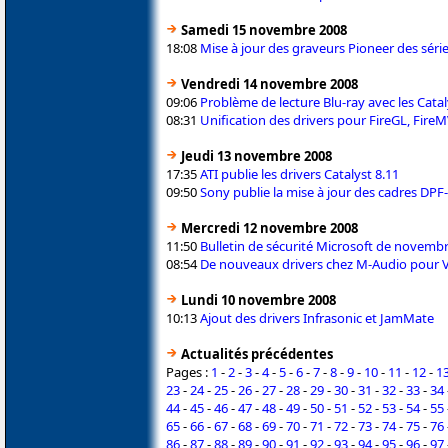
Samedi 15 novembre 2008
18:08
Mise à jour des graveurs Pioneer des série
Vendredi 14 novembre 2008
09:06
Problème de lecture Blu-ray avec les Cata
08:31
Unification des drivers pour FireGL, FireM
Jeudi 13 novembre 2008
17:35
ATI publie les drivers Catalyst 8.11
09:50
Sony publie la mise à jour des cadres DP
Mercredi 12 novembre 2008
11:50
Bulletin de sécurité Microsoft de novemb
08:54
De nouveaux drivers chez M-Audio pour V
Lundi 10 novembre 2008
10:13
Ajout des drivers Infrasonic et JamMate
Actualités précédentes
Pages :
1
-
2
-
3
-
4
-
5
-
6
-
7
-
8
-
9
-
10
-
11
-
12
-
1
23
-
24
-
25
-
26
-
27
-
28
-
29
-
30
-
31
-
32
-
33
-
34
44
-
45
-
46
-
47
-
48
-
49
-
50
-
51
-
52
-
53
-
54
-
55
65
-
66
-
67
-
68
-
69
-
70
-
71
-
72
-
73
-
74
-
75
-
76
86
-
87
-
88
-
89
-
90
-
91
-
92
-
93
-
94
-
95
-
96
-
97