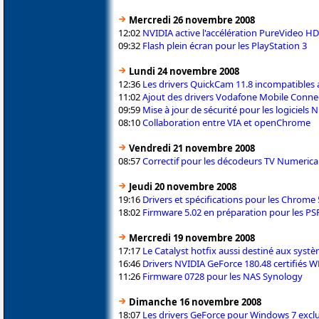
Mercredi 26 novembre 2008
12:02
NVIDIA active l'accélération PureVideo H
09:32
Flash plein écran pour les PlayStation 3
Lundi 24 novembre 2008
12:36
Les drivers QuickCam 11.8 incompatibles
11:02
Ajout des drivers Vodafone Mobile Conne
09:59
Mise à jour de sécurité pour les logiciels 
08:10
Collaboration entre VIA et openChrome
Vendredi 21 novembre 2008
08:57
Correctif pour les décodeurs TV Numerica
Jeudi 20 novembre 2008
19:16
Drivers et spécifications pour les Chrome
18:02
Firmware 5.02 en préparation pour les PS
Mercredi 19 novembre 2008
17:17
Le Catalyst hotfix aussi destiné aux systè
16:46
Drivers NVIDIA GeForce 180.48 certifiés
11:26
Firmware 0728 pour les NAS Synology
Dimanche 16 novembre 2008
18:07
Les drivers GeForce pour Windows 7 exc