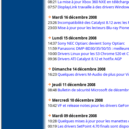
08:21
La mise à jour Xbox 360 NXE en téléchar
07:57
DisplayLink travaille à des drivers Window
Mardi 16 décembre 2008
23:26
Incompatibilité des Catalyst 8.12 avec le
23:03
Mise à jour pour les lecteurs Blu-ray Pion
Lundi 15 décembre 2008
14:37
Sony NEC Optiarc devient Sony Optiarc
11:59
Panasonic DMP-BD30/35/50/55 : meilleure
10:00
Drivers Linux pour les S3 Chrome S20 et
09:36
Drivers ATI Catalyst 8.12 et hotfix AGP
Dimanche 14 décembre 2008
16:23
Quelques drivers M-Audio de plus pour Vi
Jeudi 11 décembre 2008
08:48
Bulletin de sécurité Microsoft de décemb
Mercredi 10 décembre 2008
10:42
VF et release notes pour les drivers GeFor
Mardi 09 décembre 2008
10:28
Quelques mises à jour pour les manettes d
00:19
Les drivers SetPoint 4.70 finals sont dispo