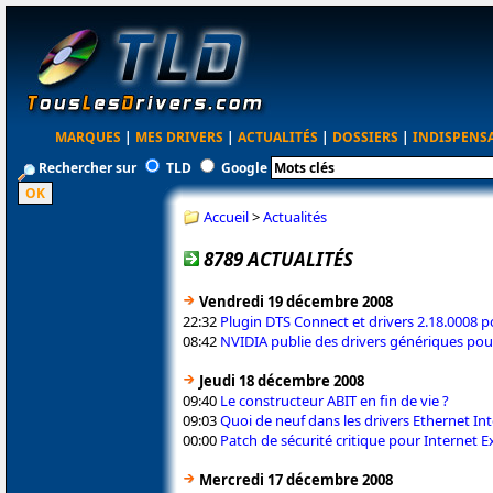
MARQUES
|
MES DRIVERS
|
ACTUALITÉS
|
DOSSIERS
|
INDISPENS
Rechercher sur
TLD
Google
Accueil
>
Actualités
8789 ACTUALITÉS
Vendredi 19 décembre 2008
22:32
Plugin DTS Connect et drivers 2.18.0008 po
08:42
NVIDIA publie des drivers génériques po
Jeudi 18 décembre 2008
09:40
Le constructeur ABIT en fin de vie ?
09:03
Quoi de neuf dans les drivers Ethernet Int
00:00
Patch de sécurité critique pour Internet E
Mercredi 17 décembre 2008