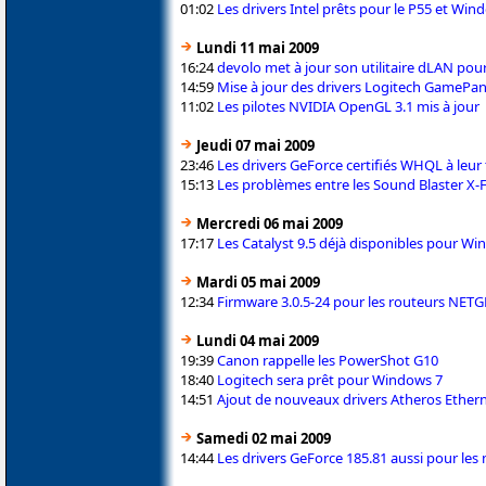
01:02
Les drivers Intel prêts pour le P55 et Win
Lundi 11 mai 2009
16:24
devolo met à jour son utilitaire dLAN po
14:59
Mise à jour des drivers Logitech GamePan
11:02
Les pilotes NVIDIA OpenGL 3.1 mis à jour
Jeudi 07 mai 2009
23:46
Les drivers GeForce certifiés WHQL à leur
15:13
Les problèmes entre les Sound Blaster X-Fi
Mercredi 06 mai 2009
17:17
Les Catalyst 9.5 déjà disponibles pour Wi
Mardi 05 mai 2009
12:34
Firmware 3.0.5-24 pour les routeurs NET
Lundi 04 mai 2009
19:39
Canon rappelle les PowerShot G10
18:40
Logitech sera prêt pour Windows 7
14:51
Ajout de nouveaux drivers Atheros Ethern
Samedi 02 mai 2009
14:44
Les drivers GeForce 185.81 aussi pour le