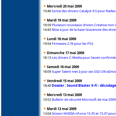
Mercredi 20 mai 2009
10:46
Sortie des drivers Catalyst 9.5 pour Rade
Mardi 19 mai 2009
16:59
Plusieurs nouveaux drivers Creative non of
14:43
Mise à jour de la base Gracenote des enr
Lundi 18 mai 2009
19:54
Firmware 2.76 pour les PS3
Dimanche 17 mai 2009
18:13
Les drivers C-Media pour Seven confirmés
Samedi 16 mai 2009
18:09
Super Talent met à jour ses SSD UltraDriv
Vendredi 15 mai 2009
18:49
Dossier : Sound Blaster X-Fi : décodag
Mercredi 13 mai 2009
10:52
Bulletin de sécurité Microsoft de mai 2009
Mardi 12 mai 2009
13:04
Drivers NVIDIA nForce 15.35 et 15.37 pou