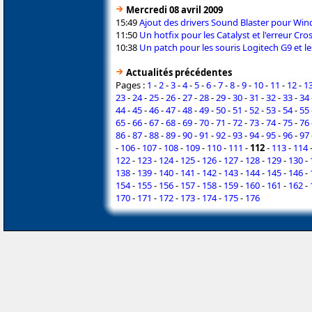
Mercredi 08 avril 2009
15:49
Ajout des drivers Sound Blaster pour Wi
11:50
Un hotfix pour les Catalyst et l'erreur Cro
10:38
Un patch pour les souris Logitech G9 et le
Actualités précédentes
Pages :
1
-
2
-
3
-
4
-
5
-
6
-
7
-
8
-
9
-
10
-
11
-
12
-
1
23
-
24
-
25
-
26
-
27
-
28
-
29
-
30
-
31
-
32
-
33
-
34
44
-
45
-
46
-
47
-
48
-
49
-
50
-
51
-
52
-
53
-
54
-
55
65
-
66
-
67
-
68
-
69
-
70
-
71
-
72
-
73
-
74
-
75
-
76
86
-
87
-
88
-
89
-
90
-
91
-
92
-
93
-
94
-
95
-
96
-
97
-
106
-
107
-
108
-
109
-
110
-
111
-
112
-
113
-
114
122
-
123
-
124
-
125
-
126
-
127
-
128
-
129
-
130
-
138
-
139
-
140
-
141
-
142
-
143
-
144
-
145
-
146
-
154
-
155
-
156
-
157
-
158
-
159
-
160
-
161
-
162
-
170
-
171
-
172
-
173
-
174
-
175
-
176