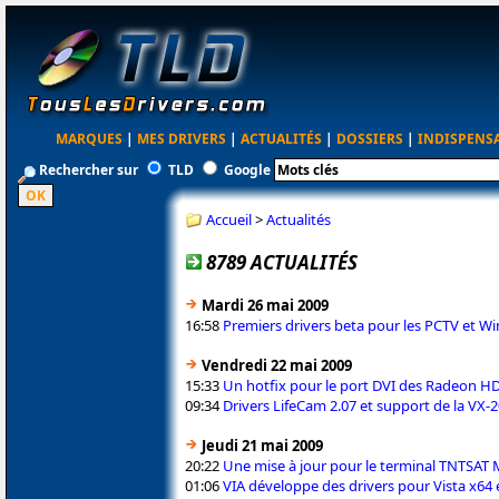
MARQUES
|
MES DRIVERS
|
ACTUALITÉS
|
DOSSIERS
|
INDISPENS
Rechercher sur
TLD
Google
Accueil
>
Actualités
8789 ACTUALITÉS
Mardi 26 mai 2009
16:58
Premiers drivers beta pour les PCTV et W
Vendredi 22 mai 2009
15:33
Un hotfix pour le port DVI des Radeon H
09:34
Drivers LifeCam 2.07 et support de la VX-
Jeudi 21 mai 2009
20:22
Une mise à jour pour le terminal TNTSAT 
01:06
VIA développe des drivers pour Vista x64 