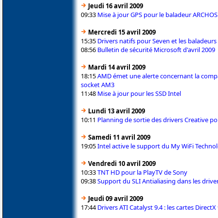
Jeudi 16 avril 2009
09:33
Mise à jour GPS pour le baladeur ARCHOS
Mercredi 15 avril 2009
15:35
Drivers natifs pour Seven et les baladeurs
08:56
Bulletin de sécurité Microsoft d'avril 2009
Mardi 14 avril 2009
18:15
AMD émet une alerte concernant la compa
socket AM3
11:48
Mise à jour pour les SSD Intel
Lundi 13 avril 2009
10:11
Planning de sortie des drivers Creative 
Samedi 11 avril 2009
19:05
Intel active le support du My WiFi Techno
Vendredi 10 avril 2009
10:33
TNT HD pour la PlayTV de Sony
09:38
Support du SLI Antialiasing dans les driv
Jeudi 09 avril 2009
17:44
Drivers ATI Catalyst 9.4 : les cartes DirectX