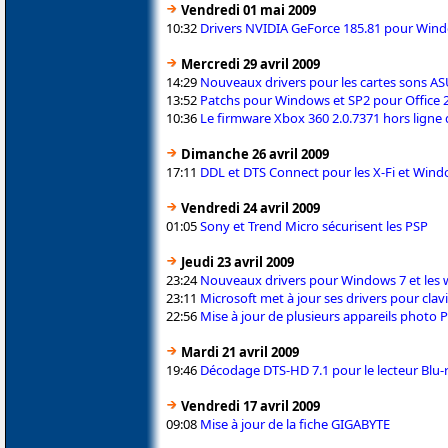
Vendredi 01 mai 2009
10:32
Drivers NVIDIA GeForce 185.81 pour Windo
Mercredi 29 avril 2009
14:29
Nouveaux drivers pour les cartes sons A
13:52
Patchs pour Windows et SP2 pour Office 
10:36
Le firmware Xbox 360 2.0.7371 hors ligne 
Dimanche 26 avril 2009
17:11
DDL et DTS Connect pour les X-Fi et Wind
Vendredi 24 avril 2009
01:05
Sony et Trend Micro sécurisent les PSP
Jeudi 23 avril 2009
23:24
Nouveaux drivers pour Windows 7 et les
23:11
Microsoft met à jour ses drivers pour clavi
22:56
Mise à jour de plusieurs appareils photo
Mardi 21 avril 2009
19:46
Décodage DTS-HD 7.1 pour le lecteur Blu
Vendredi 17 avril 2009
09:08
Mise à jour de la fiche GIGABYTE