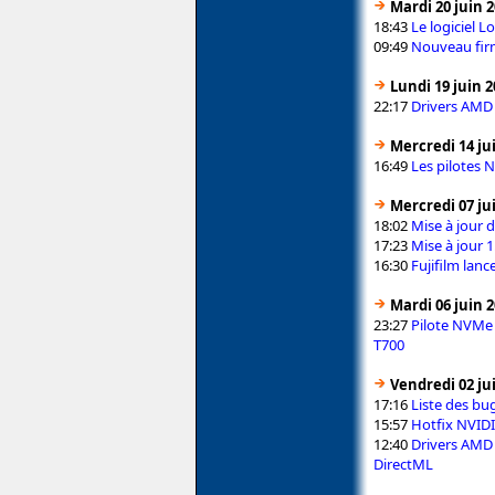
Mardi 20 juin 
18:43
Le logiciel L
09:49
Nouveau fir
Lundi 19 juin 2
22:17
Drivers AMD 
Mercredi 14 ju
16:49
Les pilotes 
Mercredi 07 ju
18:02
Mise à jour 
17:23
Mise à jour 
16:30
Fujifilm lanc
Mardi 06 juin 
23:27
Pilote NVMe 
T700
Vendredi 02 ju
17:16
Liste des bu
15:57
Hotfix NVIDI
12:40
Drivers AMD 
DirectML