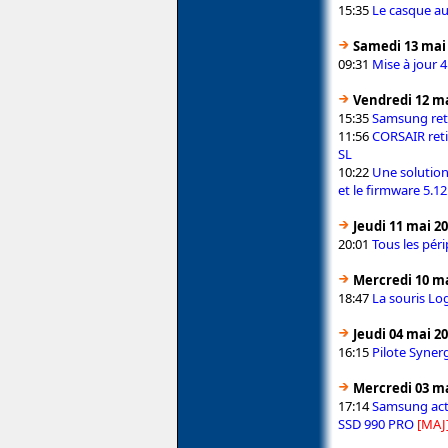
15:35
Le casque au
Samedi 13 mai
09:31
Mise à jour 
Vendredi 12 ma
15:35
Samsung reti
11:56
CORSAIR ret
SL
10:22
Une solution
et le firmware 5.12
Jeudi 11 mai 2
20:01
Tous les pér
Mercredi 10 ma
18:47
La souris Lo
Jeudi 04 mai 2
16:15
Pilote Synerg
Mercredi 03 ma
17:14
Samsung acti
SSD 990 PRO
[MAJ