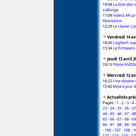
19:08
La liste des
s'allonge
17:09
VideoLAN pro
Resolution
12:29
Le clavier L
Vendredi 14 avr
18:26
Logitech sup
15:34
Le firmware 
Jeudi 13 avril 
19:15
Pilote NVID
Mercredi 12 avr
16:22
Une dizaine 
15:42
Mise à jour 
Actualités pr
Pages :
1
-
2
-
3
-
4
23
-
24
-
25
-
26
-
27
44
-
45
-
46
-
47
-
48
65
-
66
-
67
-
68
-
69
86
-
87
-
88
-
89
-
90
-
106
-
107
-
108
-
1
122
-
123
-
124
-
12