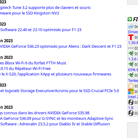
2023
ogitech Tune 3.2 supporte plus de claviers et souris
mware pour le SSD Kingston NV2
F
023
04
Software 22.40 et 23.10 optimisés pour F1 23
Drive
03
in 2023
1.30.
NVIDIA GeForce 536.23 optimisés pour Aliens : Dark Descent et F1 23
03
03
in 2023
1.3.6
des Bbox Wi-Fi 6 du forfait FTTH Must
03
1.9.15 du Répéteur Wi-Fi Free
65% 8
e le X-S20, l'application XApp et plusieurs nouveaux firmwares
03
Tenke
2023
03
et logiciels Storage Executive/Acronis pour le SSD Crucial PCIe 5.0
03
Intel
03
in 2023
1.8
gs connus dans les drivers NVIDIA GeForce 535.98
03
A GeForce 536.09 pour G-SYNC et les moniteurs Adaptive-Sync
Software : Adrenalin 23.5.2 pour Diablo IV et Stable Diffusion