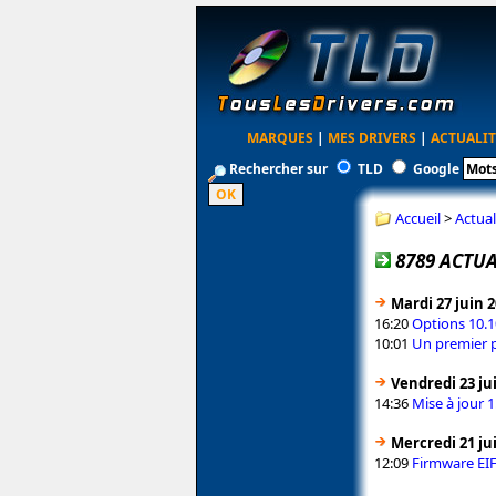
MARQUES
|
MES DRIVERS
|
ACTUALIT
Rechercher sur
TLD
Google
Accueil
>
Actual
8789 ACTUA
Mardi 27 juin 
16:20
Options 10.1
10:01
Un premier p
Vendredi 23 ju
14:36
Mise à jour 
Mercredi 21 ju
12:09
Firmware EI