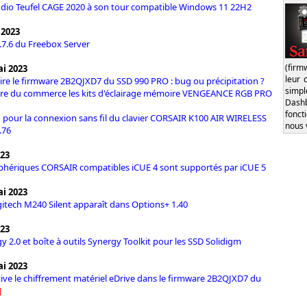
dio Teufel CAGE 2020 à son tour compatible Windows 11 22H2
 2023
4.7.6 du Freebox Server
(firm
i 2023
leur 
re le firmware 2B2QJXD7 du SSD 990 PRO : bug ou précipitation ?
simp
ire du commerce les kits d'éclairage mémoire VENGEANCE RGB PRO
Dash
fonct
 pour la connexion sans fil du clavier CORSAIR K100 AIR WIRELESS
nous 
.76
023
iphériques CORSAIR compatibles iCUE 4 sont supportés par iCUE 5
i 2023
gitech M240 Silent apparaît dans Options+ 1.40
023
y 2.0 et boîte à outils Synergy Toolkit pour les SSD Solidigm
i 2023
ve le chiffrement matériel eDrive dans le firmware 2B2QJXD7 du
]