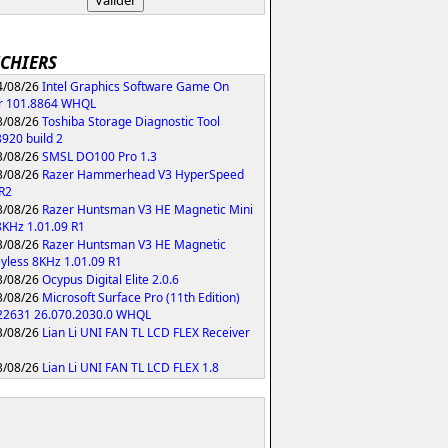
ICHIERS
/08/26
Intel Graphics Software Game On
r 101.8864 WHQL
/08/26
Toshiba Storage Diagnostic Tool
8920 build 2
/08/26
SMSL DO100 Pro 1.3
/08/26
Razer Hammerhead V3 HyperSpeed
 R2
/08/26
Razer Huntsman V3 HE Magnetic Mini
KHz 1.01.09 R1
/08/26
Razer Huntsman V3 HE Magnetic
yless 8KHz 1.01.09 R1
/08/26
Ocypus Digital Elite 2.0.6
/08/26
Microsoft Surface Pro (11th Edition)
 22631 26.070.2030.0 WHQL
/08/26
Lian Li UNI FAN TL LCD FLEX Receiver
/08/26
Lian Li UNI FAN TL LCD FLEX 1.8