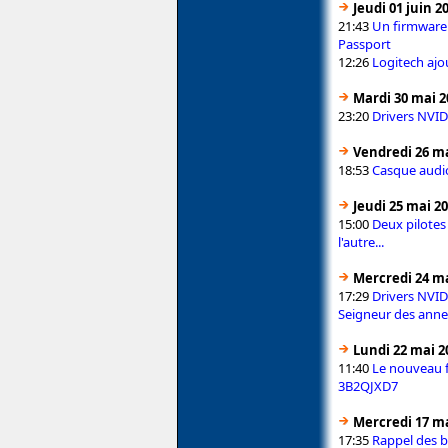
Jeudi 01 juin 2
21:43
Un firmware
Passport
12:26
Logitech ajo
Mardi 30 mai 2
23:20
Drivers NVID
Vendredi 26 ma
18:53
Casque audi
Jeudi 25 mai 2
15:00
Deux pilotes
l'autre...
Mercredi 24 ma
17:29
Drivers NVID
Seigneur des anne
Lundi 22 mai 2
11:40
Le nouveau 
3B2QJXD7
Mercredi 17 ma
17:35
Rappel des b