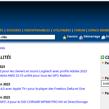
ÉS
|
DOSSIERS
|
INDISPENSABLES
|
UTILITAIRES
|
FORUM
|
ESPACE MEMB
Favoris
Démarrage
E
ités
LITÉS
C
Pa
2023
0 pour les claviers et souris Logitech avec profils Adobe 2023
ilote AMD 23.10 unifié pour tous les GPU Radeon
Pa
in 2023
1.4.0 avec Apple TV+ pour le player des Freebox Delta et One
Pa
in 2023
FM51.3 pour le SSD CORSAIR MP600 PRO NH et DirectStorage