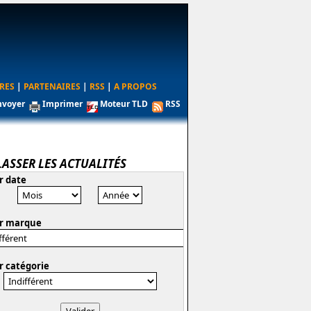
RES
|
PARTENAIRES
|
RSS
|
A PROPOS
nvoyer
Imprimer
Moteur TLD
RSS
LASSER LES ACTUALITÉS
r date
r marque
r catégorie