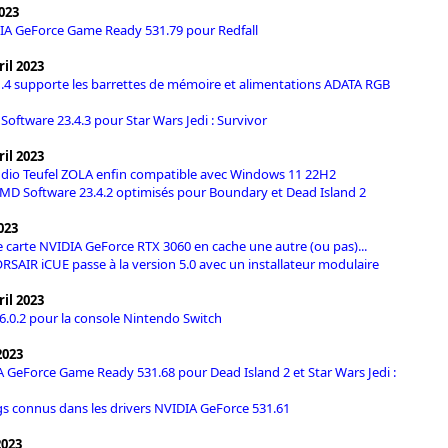
023
IA GeForce Game Ready 531.79 pour Redfall
il 2023
4 supporte les barrettes de mémoire et alimentations ADATA RGB
Software 23.4.3 pour Star Wars Jedi : Survivor
il 2023
udio Teufel ZOLA enfin compatible avec Windows 11 22H2
AMD Software 23.4.2 optimisés pour Boundary et Dead Island 2
2023
 carte NVIDIA GeForce RTX 3060 en cache une autre (ou pas)...
ORSAIR iCUE passe à la version 5.0 avec un installateur modulaire
il 2023
16.0.2 pour la console Nintendo Switch
2023
A GeForce Game Ready 531.68 pour Dead Island 2 et Star Wars Jedi :
gs connus dans les drivers NVIDIA GeForce 531.61
2023