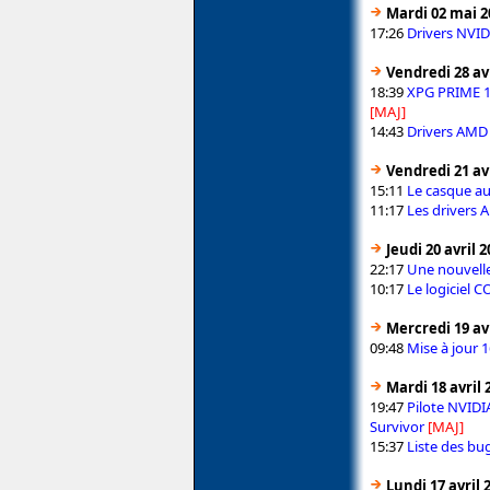
Mardi 02 mai 2
17:26
Drivers NVID
Vendredi 28 avr
18:39
XPG PRIME 1.
[MAJ]
14:43
Drivers AMD 
Vendredi 21 avr
15:11
Le casque a
11:17
Les drivers 
Jeudi 20 avril 
22:17
Une nouvelle
10:17
Le logiciel C
Mercredi 19 avr
09:48
Mise à jour 
Mardi 18 avril 
19:47
Pilote NVIDI
Survivor
[MAJ]
15:37
Liste des bu
Lundi 17 avril 