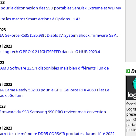
023
 pour la déconnexion des SSD portables SanDisk Extreme et WD My
ute les macros Smart Actions à Options+ 1.42
023
IA GeForce R535 (535.98) : Diablo IV, System Shock, firmware GSP...
i 2023
o Logitech G PRO X 2 LIGHTSPEED dans le G HUB 2023.4
023
 AMD Software 23.5.1 disponibles mais bien différents l'un de
D
i 2023
IA Game Ready 532.03 pour le GPU GeForce RTX 4060 Ti et Le
aux : Gollum
fonct
023
Logi
firmware du SSD Samsung 990 PRO revient mais en version
prése
par O
part
i 2023
plusi
arrettes de mémoire DDR5 CORSAIR produites durant l'été 2022