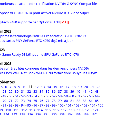
 moniteurs en attente de certification NVIDIA G-SYNC Compatible
pose VLC 3.0.19 RTX pour activer NVIDIA RTX Video Super
ogitech K480 supporté par Options+ 1.38
[MAJ]
il 2023
prime la technologie NVIDIA Broadcast du G HUB 2023.3
des cartes PNY GeForce RTX 4070 déjà mis à jour
2023
IA Game Ready 531.61 pour le GPU GeForce RTX 4070
il 2023
de vulnérabilités corrigées dans les derniers drivers NVIDIA
des Bbox Wi-Fi 6 et Bbox Wi-Fi 6E du forfait fibre Bouygues Ultym
écédentes
-
5
-
6
-
7
-
8
-
9
-
10
-
11
-
12
-
13
-
14
-
15
-
16
-
17
-
18
-
19
-
20
-
21
-
22
-
-
28
-
29
-
30
-
31
-
32
-
33
-
34
-
35
-
36
-
37
-
38
-
39
-
40
-
41
-
42
-
43
-
-
49
-
50
-
51
-
52
-
53
-
54
-
55
-
56
-
57
-
58
-
59
-
60
-
61
-
62
-
63
-
64
-
-
70
-
71
-
72
-
73
-
74
-
75
-
76
-
77
-
78
-
79
-
80
-
81
-
82
-
83
-
84
-
85
-
-
91
-
92
-
93
-
94
-
95
-
96
-
97
-
98
-
99
-
100
-
101
-
102
-
103
-
104
-
105
09
-
110
-
111
-
112
-
113
-
114
-
115
-
116
-
117
-
118
-
119
-
120
-
121
-
5
-
126
-
127
-
128
-
129
-
130
-
131
-
132
-
133
-
134
-
135
-
136
-
137
-