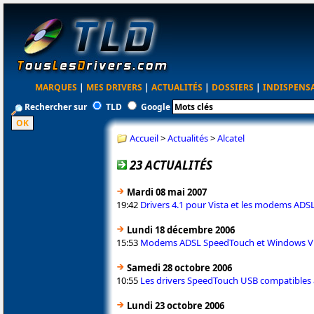
MARQUES
|
MES DRIVERS
|
ACTUALITÉS
|
DOSSIERS
|
INDISPENS
Rechercher sur
TLD
Google
Accueil
>
Actualités
>
Alcatel
23 ACTUALITÉS
Mardi 08 mai 2007
19:42
Drivers 4.1 pour Vista et les modems AD
Lundi 18 décembre 2006
15:53
Modems ADSL SpeedTouch et Windows Vi
Samedi 28 octobre 2006
10:55
Les drivers SpeedTouch USB compatibles a
Lundi 23 octobre 2006