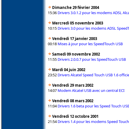
Dimanche 29 février 2004
15:36
Drivers 3.0.1.2 pour les modems ADSL Alc
Mercredi 05 novembre 2003
10:15
Drivers 3.0 pour les modems ADSL Speed
Vendredi 17 janvier 2003
00:18
Mises à jour pour les SpeedTouch USB
Samedi 09 novembre 2002
11:55
Drivers 2.0.0.7 pour les SpeedTouch USB
Mardi 04 juin 2002
23:52
Drivers Alcatel Speed Touch USB 1.6 officie
Vendredi 29 mars 2002
14:07
Modem Alcatel USB avec un central ECI
Vendredi 08 mars 2002
11:04
Drivers 1.6 beta pour les Speed Touch US
Vendredi 12 octobre 2001
21:54
Drivers 1.4 pour les modems Speed Tou