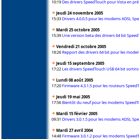
10:19
Des drivers SpeedTouch pour Vista en pré
Jeudi 24 novembre 2005
15:33
Drivers 4.0.0.5 pour les modems ADSL S
Mardi 25 octobre 2005
15:39
Une version beta des drivers 64 bit Speed
Vendredi 21 octobre 2005
18:26
Repport des drivers 64 bit pour les mo
Jeudi 15 septembre 2005
17:22
Les drivers SpeedTouch USB 64 bit sortiront
Lundi 08 août 2005
17:20
Firmware 4.3.1.5 pour les routeurs Speed
Jeudi 19 mai 2005
17:56
Bientôt du neuf pour les modems Speed
Mardi 15 février 2005
09:31
Drivers 3.0.1.5 pour les modems ADSL S
Mardi 27 avril 2004
14:48
Firmware 3.0.1.2 pour les modems Speed