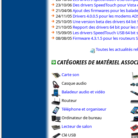
23/10/06
Des drivers SpeedTouch pour Vista 
21/04/06
Ajout des firmwares pour les bala
24/11/05
Drivers 4.0.0.5 pour les modems A
25/10/05
Une version beta des drivers 64 bit
21/10/05
Repport des drivers 64 bit pour l
15/09/05
Les drivers SpeedTouch USB 64 bit so
08/08/05
Firmware 4.3.1.5 pour les routeurs
Toutes les actualités r
CATÉGORIES DE MATÉRIEL ASSOC
Carte son
Casque audio
Baladeur audio et vidéo
Routeur
Téléphone et organiseur
Ordinateur de bureau
Lecteur de salon
Clé USB