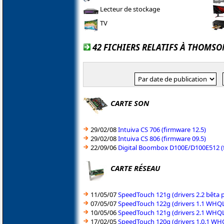
Lecteur de stockage
TV
42 FICHIERS RELATIFS À THOMSO
CARTE SON
29/02/08
Intuiva CS 706 (firmware 12.5)
29/02/08
Intuiva CS 806 (firmware 09.5)
22/09/06
Digital Boombox D100E/D100E512 (f
CARTE RÉSEAU
11/05/07
SpeedTouch 121g (drivers 2.2 bêta 
07/05/07
SpeedTouch 122g (drivers 1.1 WHQL
10/05/06
SpeedTouch 121g (drivers 2.1 WHQ
17/02/05
SpeedTouch 120g (drivers 1.0.1 W