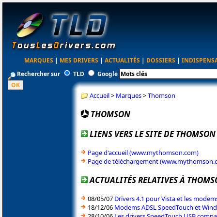
MARQUES
|
MES DRIVERS
|
ACTUALITÉS
|
DOSSIERS
|
INDISPENS
Rechercher sur
TLD
Google
Accueil
>
Marques
>
Thomson
THOMSON
LIENS VERS LE SITE DE THOMSON
Page d'accueil (www.mythomson.com)
Page de téléchargement (www.mythomson.
ACTUALITÉS RELATIVES À THOM
08/05/07
Drivers 4.1 pour Vista et les mod
18/12/06
Modems ADSL SpeedTouch et Windo
28/10/06
Les drivers SpeedTouch USB compati