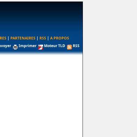
RES
|
PARTENAIRES
|
RSS
|
A PROPOS
nvoyer
Imprimer
Moteur TLD
RSS