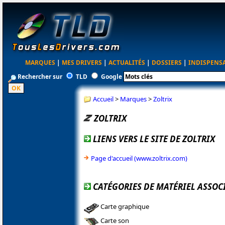
MARQUES
|
MES DRIVERS
|
ACTUALITÉS
|
DOSSIERS
|
INDISPENS
Rechercher sur
TLD
Google
Accueil
>
Marques
>
Zoltrix
ZOLTRIX
LIENS VERS LE SITE DE ZOLTRIX
Page d'accueil (www.zoltrix.com)
CATÉGORIES DE MATÉRIEL ASSOCI
Carte graphique
Carte son