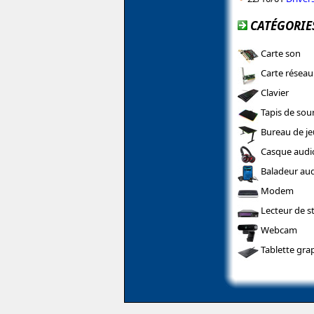
CATÉGORIES
Carte son
Carte réseau
Clavier
Tapis de sour
Bureau de je
Casque audi
Baladeur aud
Modem
Lecteur de s
Webcam
Tablette gra