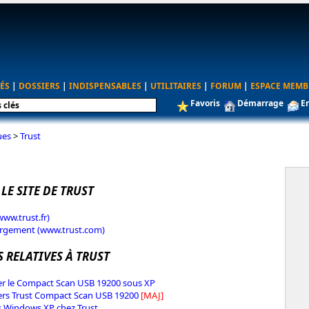
ÉS
|
DOSSIERS
|
INDISPENSABLES
|
UTILITAIRES
|
FORUM
|
ESPACE MEMB
Favoris
Démarrage
E
ues
>
Trust
 LE SITE DE TRUST
www.trust.fr)
argement (www.trust.com)
 RELATIVES À TRUST
ler le Compact Scan USB 19200 sous XP
rs Trust Compact Scan USB 19200
[MAJ]
s Windows XP chez Trust