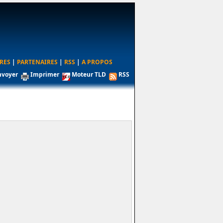
RES
|
PARTENAIRES
|
RSS
|
A PROPOS
nvoyer
Imprimer
Moteur TLD
RSS