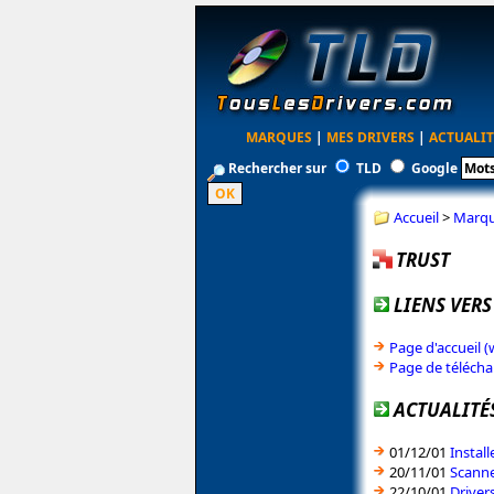
MARQUES
|
MES DRIVERS
|
ACTUALIT
Rechercher sur
TLD
Google
Accueil
>
Marq
TRUST
LIENS VERS
Page d'accueil (
Page de téléch
ACTUALITÉS
01/12/01
Instal
20/11/01
Scanne
22/10/01
Driver