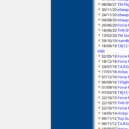
08/06/21
TM Fli
30/11/20
eSwap 
24/11/20
eSwap 
04/08/20
eSwap 
26/06/20
Force 
18/06/20
TH8 Sh
13/02/20
TM Sim
29/10/19
Handbr
18/09/19
T.RJ12
x64)
02/05/19
Force 
18/12/18
Force 
24/07/18
T.A.R.
17/07/18
Hotas 
07/12/16
Force 
06/09/16
T.Flig
01/09/16
Force 
07/03/16
T.RJ12
22/10/15
Force 
22/10/15
TH8 Sh
22/10/15
Force 
14/05/14
Hotas 
09/11/12
Top Gu
09/11/12
T.A.R.
18/09/07
Hotas 