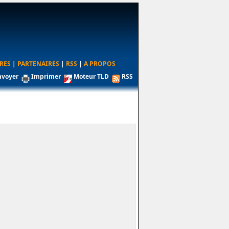
RES
|
PARTENAIRES
|
RSS
|
A PROPOS
nvoyer
Imprimer
Moteur TLD
RSS