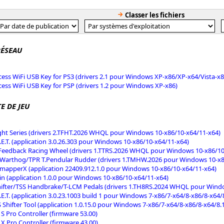
Classer les fichiers
RÉSEAU
ess WiFi USB Key for PS3 (drivers 2.1 pour Windows XP-x86/XP-x64/Vista-x8
ess WiFi USB Key for PSP (drivers 1.2 pour Windows XP-x86)
E DE JEU
ght Series (drivers 2.TFHT.2026 WHQL pour Windows 10-x86/10-x64/11-x64)
G.E.T. (application 3.0.26.303 pour Windows 10-x86/10-x64/11-x64)
Feedback Racing Wheel (drivers 1.TTRS.2026 WHQL pour Windows 10-x86/10
Warthog/TPR T.Pendular Rudder (drivers 1.TMHW.2026 pour Windows 10-x8
mapperX (application 22409.912.1.0 pour Windows 10-x86/10-x64/11-x64)
in (application 1.0.0 pour Windows 10-x86/10-x64/11-x64)
ifter/TSS Handbrake/T-LCM Pedals (drivers 1.TH8RS.2024 WHQL pour Windo
G.E.T. (application 3.0.23.1003 build 1 pour Windows 7-x86/7-x64/8-x86/8-x64/
 Shifter Tool (application 1.0.15.0 pour Windows 7-x86/7-x64/8-x86/8-x64/8.
S Pro Controller (firmware 53.00)
X Pro Controller (firmware 43.00)