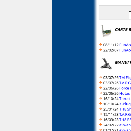
CARTE 
08/11/12
FunAcc
22/02/07
FunAcc
MANETT
03/07/26
TM Fli
03/07/26
T.A.R.
22/06/26
Force 
22/06/26
Hotas 
16/10/24
Thrust
10/10/24
X-Plug
25/01/24
TH8 Sh
15/11/23
T.A.R.
16/03/23
TH8 RS
24/02/22
eSwap 
01/07/21
eSwap 