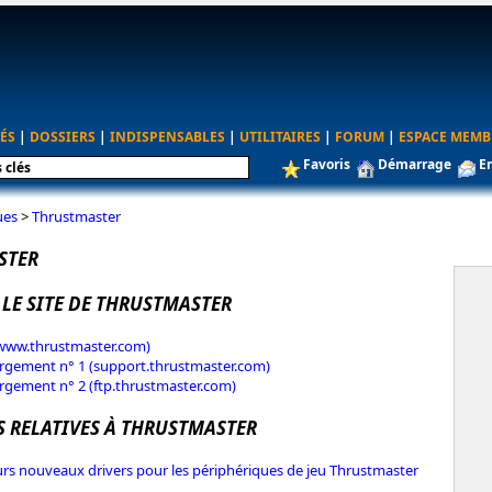
ÉS
|
DOSSIERS
|
INDISPENSABLES
|
UTILITAIRES
|
FORUM
|
ESPACE MEMB
Favoris
Démarrage
E
ues
>
Thrustmaster
STER
 LE SITE DE THRUSTMASTER
(www.thrustmaster.com)
rgement n° 1 (support.thrustmaster.com)
rgement n° 2 (ftp.thrustmaster.com)
S RELATIVES À THRUSTMASTER
urs nouveaux drivers pour les périphériques de jeu Thrustmaster