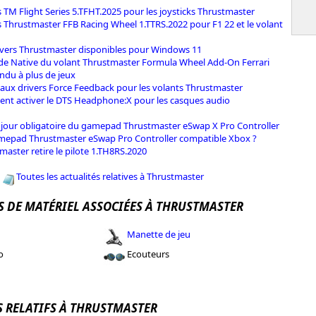
s TM Flight Series 5.TFHT.2025 pour les joysticks Thrustmaster
s Thrustmaster FFB Racing Wheel 1.TTRS.2022 pour F1 22 et le volant
ivers Thrustmaster disponibles pour Windows 11
e Native du volant Thrustmaster Formula Wheel Add-On Ferrari
ndu à plus de jeux
ux drivers Force Feedback pour les volants Thrustmaster
t activer le DTS Headphone:X pour les casques audio
 jour obligatoire du gamepad Thrustmaster eSwap X Pro Controller
epad Thrustmaster eSwap Pro Controller compatible Xbox ?
master retire le pilote 1.TH8RS.2020
Toutes les actualités relatives à Thrustmaster
S DE MATÉRIEL ASSOCIÉES À THRUSTMASTER
Manette de jeu
o
Ecouteurs
S RELATIFS À THRUSTMASTER