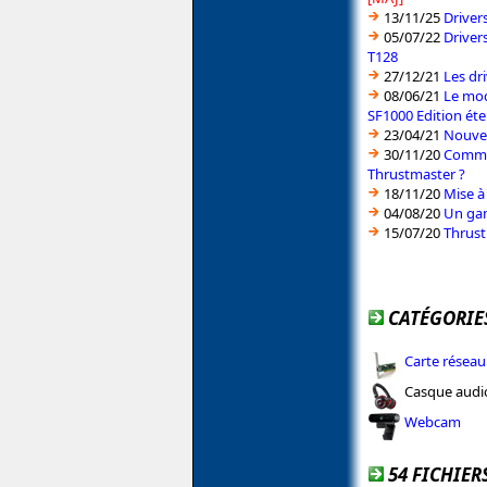
13/11/25
Driver
05/07/22
Driver
T128
27/12/21
Les dr
08/06/21
Le mod
SF1000 Edition éte
23/04/21
Nouvea
30/11/20
Commen
Thrustmaster ?
18/11/20
Mise à
04/08/20
Un gam
15/07/20
Thrust
CATÉGORIE
Carte réseau
Casque audi
Webcam
54 FICHIER