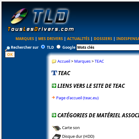
MARQUES
|
MES DRIVERS
|
ACTUALITÉS
|
DOSSIERS
|
INDISPENS
Rechercher sur
TLD
Google
Accueil
>
Marques
>
TEAC
TEAC
LIENS VERS LE SITE DE TEAC
Page d'accueil (teac.eu)
CATÉGORIES DE MATÉRIEL ASSOCI
Carte son
Disque dur (HDD)