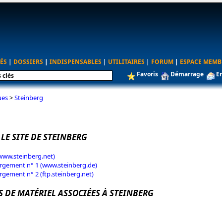
ÉS
|
DOSSIERS
|
INDISPENSABLES
|
UTILITAIRES
|
FORUM
|
ESPACE MEMB
Favoris
Démarrage
E
ues
>
Steinberg
 LE SITE DE STEINBERG
(www.steinberg.net)
rgement n° 1 (www.steinberg.de)
rgement n° 2 (ftp.steinberg.net)
S DE MATÉRIEL ASSOCIÉES À STEINBERG