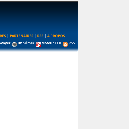
RES
|
PARTENAIRES
|
RSS
|
A PROPOS
nvoyer
Imprimer
Moteur TLD
RSS