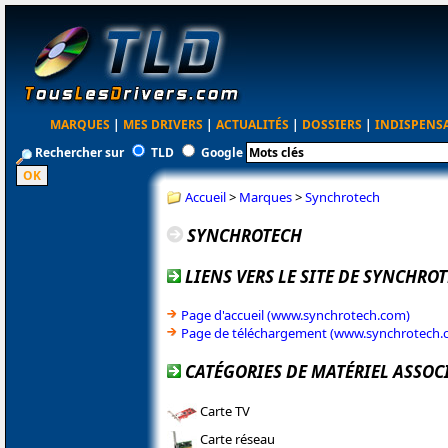
MARQUES
|
MES DRIVERS
|
ACTUALITÉS
|
DOSSIERS
|
INDISPENS
Rechercher sur
TLD
Google
Accueil
>
Marques
>
Synchrotech
SYNCHROTECH
LIENS VERS LE SITE DE SYNCHRO
Page d'accueil (www.synchrotech.com)
Page de téléchargement (www.synchrotech.
CATÉGORIES DE MATÉRIEL ASSOC
Carte TV
Carte réseau