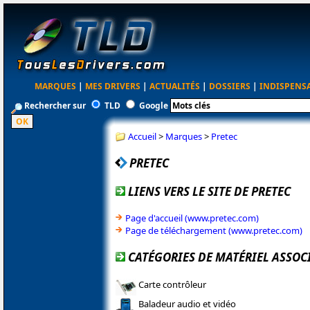
MARQUES
|
MES DRIVERS
|
ACTUALITÉS
|
DOSSIERS
|
INDISPENS
Rechercher sur
TLD
Google
Accueil
>
Marques
>
Pretec
PRETEC
LIENS VERS LE SITE DE PRETEC
Page d'accueil (www.pretec.com)
Page de téléchargement (www.pretec.com)
CATÉGORIES DE MATÉRIEL ASSOCI
Carte contrôleur
Baladeur audio et vidéo