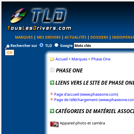
MARQUES
|
MES DRIVERS
|
ACTUALITÉS
|
DOSSIERS
|
INDISPENS
Rechercher sur
TLD
Google
Accueil
>
Marques
>
Phase One
PHASE ONE
LIENS VERS LE SITE DE PHASE ON
Page d'accueil (www.phaseone.com)
Page de téléchargement (www.phaseone.co
CATÉGORIES DE MATÉRIEL ASSOC
Appareil photo et caméra